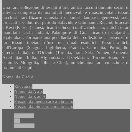
Una rara collezione di tessuti d’arte antica raccolti durante secoli di
attività, composta da manufatti medievali e rinascimentali, tessuti
lucchesi, rari Bizarre veneziani e lionesi; lampassi genovesi; sete,
broccati e velluti del periodo Safavide e Ottomano. Ricami, broccati
e Kesi (K’ossu) cinesi; ricami e Suzani dall’Uzbekistan; antichi e rari
manufatti tessili indiani, Palampore di Goa, ricami di Gujarat e
Hyderabad. Formano una peculiarità della collezione la presenza di
rari tessuti tibetani d’uso nei rituali esoterici.
Tessuti antichi
dall'Europa (Spagna, Inghilterra, Francia, Germania, Portogallo,
Grecia, Italia), dall'Oriente (Turchia, Iran, Siria, Yemen, Armenia,
Azerbaijan, India, Afghanistan, Uzbekistan, Turkmenistan, Asia
centrale, Mongolia, Tibet e Cina), nonché una rara collezione di
frammenti Copti.
Nome, da Z ad A
Rilevanza
Nome, da A a Z
Nome, da Z ad A
Prezzo, da meno caro a più caro
Prezzo, da più caro a meno caro
Precedente
1/1
Successivo