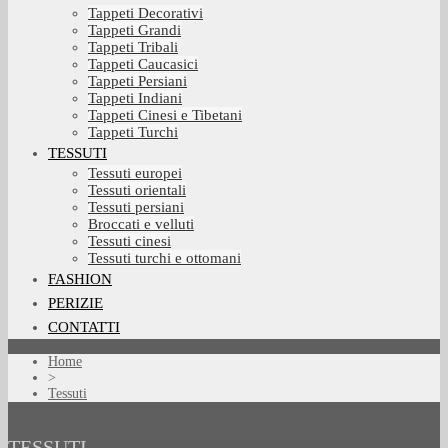
Tappeti Decorativi
Tappeti Grandi
Tappeti Tribali
Tappeti Caucasici
Tappeti Persiani
Tappeti Indiani
Tappeti Cinesi e Tibetani
Tappeti Turchi
TESSUTI
Tessuti europei
Tessuti orientali
Tessuti persiani
Broccati e velluti
Tessuti cinesi
Tessuti turchi e ottomani
FASHION
PERIZIE
CONTATTI
Home
>
Tessuti
TESSUTI