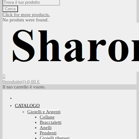
Cerca
Click for more products.
No produts were found.
0
prodotto(i)
-
0,00 €
Il tuo carrello è vuoto.
CATALOGO
Gioielli e Argenti
Collane
Braccialetti
Anelli
Pendenti
Gioielli tibetani