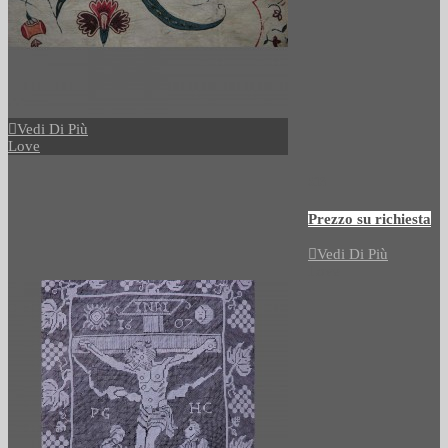
Vedi Di Più
Love
513
Prezzo su richiesta
Vedi Di Più
Love