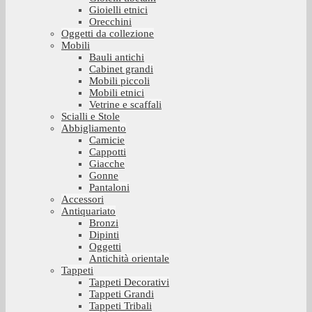
Gioielli etnici
Orecchini
Oggetti da collezione
Mobili
Bauli antichi
Cabinet grandi
Mobili piccoli
Mobili etnici
Vetrine e scaffali
Scialli e Stole
Abbigliamento
Camicie
Cappotti
Giacche
Gonne
Pantaloni
Accessori
Antiquariato
Bronzi
Dipinti
Oggetti
Antichità orientale
Tappeti
Tappeti Decorativi
Tappeti Grandi
Tappeti Tribali