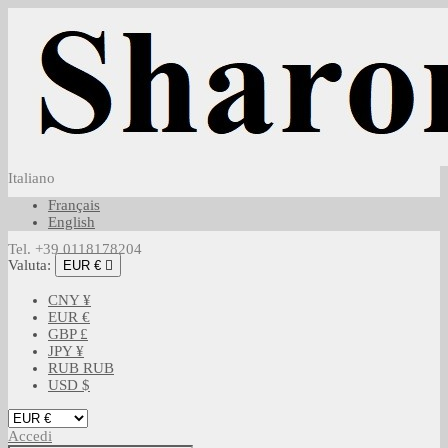
Italiano
Français
English
Tel. +39 0118178204
Valuta:
EUR €

CNY ¥
EUR €
GBP £
JPY ¥
RUB RUB
USD $
Accedi