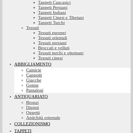
Tappeti Caucasici
Tappeti Persiani
Tappeti Indiani
Tappeti Cinesi e Tibetani
Tappeti Turchi
Tessuti
Tessuti europei
Tessuti orientali
Tessuti persiani
Broccati e velluti
Tessuti turchi e ottomani
Tessuti cinesi
ABBIGLIAMENTO
Camicie
Cappotti
Giacche
Gonne
Pantaloni
ANTIQUARIATO
Bronzi
Dipinti
Oggetti
Antichità orientale
COLLEZIONISMO
TAPPETI