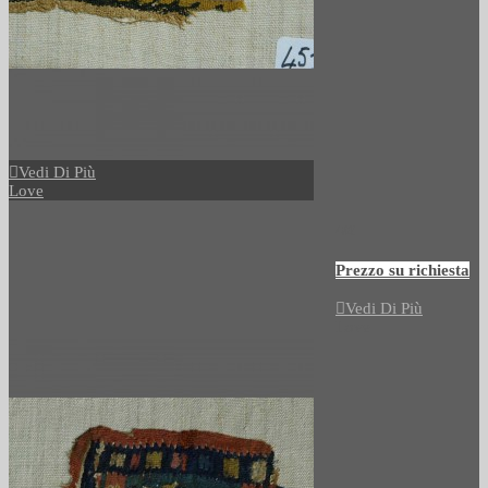
Vedi Di Più
Love
496
Prezzo su richiesta
Vedi Di Più
Love