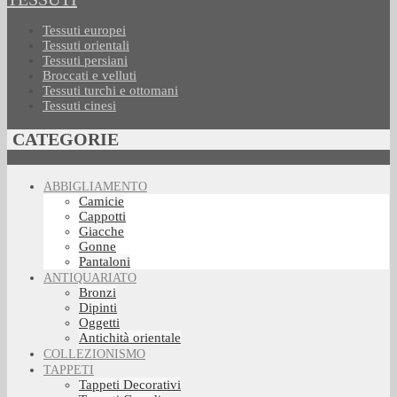
Tessuti europei
Tessuti orientali
Tessuti persiani
Broccati e velluti
Tessuti turchi e ottomani
Tessuti cinesi
CATEGORIE
ABBIGLIAMENTO
Camicie
Cappotti
Giacche
Gonne
Pantaloni
ANTIQUARIATO
Bronzi
Dipinti
Oggetti
Antichità orientale
COLLEZIONISMO
TAPPETI
Tappeti Decorativi