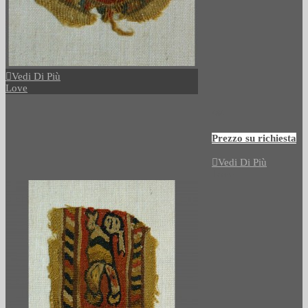
Vedi Di Più
Love
494
Prezzo su richiesta
Vedi Di Più
Love