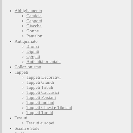
Abbigliamento
Camicie
Cappotti
Giacche
Gonne
Pantaloni
Antiquariato
Bronzi
Dipinti
Oggetti
Antichità orientale
Collezionismo
Tappeti
Tappeti Decorativi
Tappeti Grandi
Tappeti Tribali
Tappeti Caucasici
Tappeti Persiani
Tappeti Indiani
Tappeti Cinesi e Tibetani
Tappeti Turchi
Tessuti
Tessuti europei
Scialli e Stole