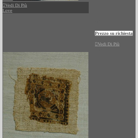
Vedi Di Più
Love
491
Prezzo su richiesta
Vedi Di Più
Love