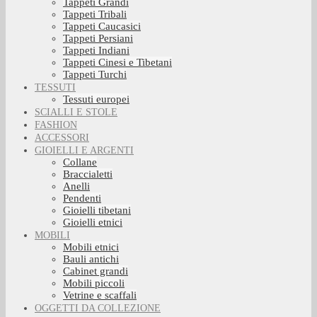
Tappeti Grandi
Tappeti Tribali
Tappeti Caucasici
Tappeti Persiani
Tappeti Indiani
Tappeti Cinesi e Tibetani
Tappeti Turchi
TESSUTI
Tessuti europei
SCIALLI E STOLE
FASHION
ACCESSORI
GIOIELLI E ARGENTI
Collane
Braccialetti
Anelli
Pendenti
Gioielli tibetani
Gioielli etnici
MOBILI
Mobili etnici
Bauli antichi
Cabinet grandi
Mobili piccoli
Vetrine e scaffali
OGGETTI DA COLLEZIONE