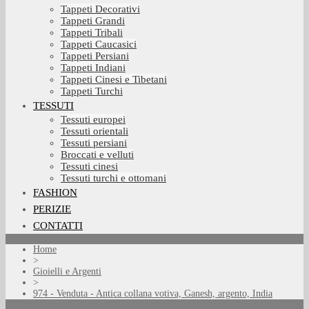
Tappeti Decorativi
Tappeti Grandi
Tappeti Tribali
Tappeti Caucasici
Tappeti Persiani
Tappeti Indiani
Tappeti Cinesi e Tibetani
Tappeti Turchi
TESSUTI
Tessuti europei
Tessuti orientali
Tessuti persiani
Broccati e velluti
Tessuti cinesi
Tessuti turchi e ottomani
FASHION
PERIZIE
CONTATTI
Home
>
Gioielli e Argenti
>
974 - Venduta - Antica collana votiva, Ganesh, argento, India