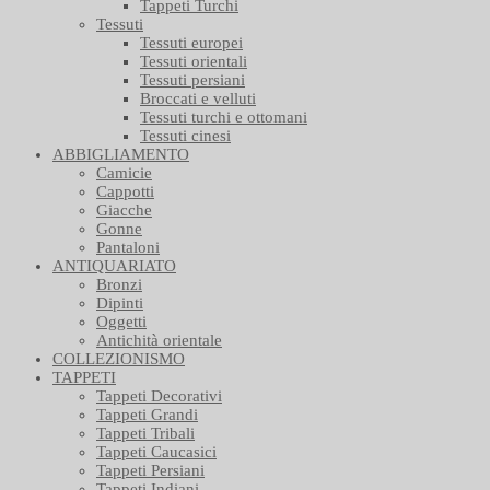
Tappeti Turchi
Tessuti
Tessuti europei
Tessuti orientali
Tessuti persiani
Broccati e velluti
Tessuti turchi e ottomani
Tessuti cinesi
ABBIGLIAMENTO
Camicie
Cappotti
Giacche
Gonne
Pantaloni
ANTIQUARIATO
Bronzi
Dipinti
Oggetti
Antichità orientale
COLLEZIONISMO
TAPPETI
Tappeti Decorativi
Tappeti Grandi
Tappeti Tribali
Tappeti Caucasici
Tappeti Persiani
Tappeti Indiani