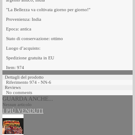
argento antico, India
"La Bellezza va coltivata giorno per giorno!"
Provenienza: India
Epoca: antica
Stato di conservazione: ottimo
Luogo d’acquisto:
Spedizione gratuita in EU
Item: 974
Dettagli del prodotto
Riferimento
974 - NN-6
Reviews
No comments
GUARDA ANCHE...
Nessun articolo
I PIÙ VENDUTI