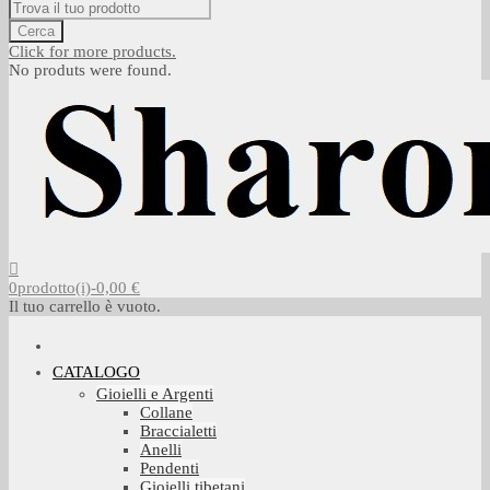
Cerca
Click for more products.
No produts were found.
0
prodotto(i)
-
0,00 €
Il tuo carrello è vuoto.
CATALOGO
Gioielli e Argenti
Collane
Braccialetti
Anelli
Pendenti
Gioielli tibetani