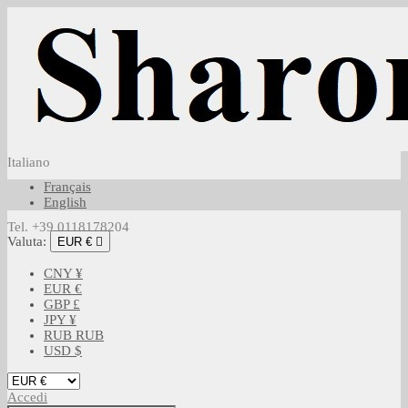
Italiano
Français
English
Tel. +39 0118178204
Valuta:
EUR €

CNY ¥
EUR €
GBP £
JPY ¥
RUB RUB
USD $
Accedi