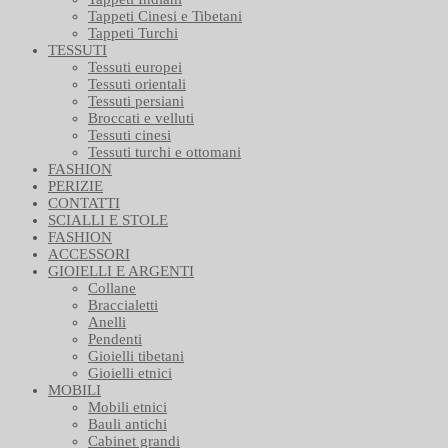
Tappeti Cinesi e Tibetani
Tappeti Turchi
TESSUTI
Tessuti europei
Tessuti orientali
Tessuti persiani
Broccati e velluti
Tessuti cinesi
Tessuti turchi e ottomani
FASHION
PERIZIE
CONTATTI
SCIALLI E STOLE
FASHION
ACCESSORI
GIOIELLI E ARGENTI
Collane
Braccialetti
Anelli
Pendenti
Gioielli tibetani
Gioielli etnici
MOBILI
Mobili etnici
Bauli antichi
Cabinet grandi