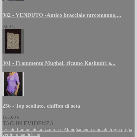
982 - VENDUTO -Antico bracciale turcomanno,...
0,00 €
301 - Frammento Mughal, ricamo Kashmiri a...
256 - Top scollato, chiffon di seta
165,00 €
TAG IN EVIDENZA
tessuto
frammento
arazzo
rosso
Abbigliamento
animali
grigio
grigia
verde
romanticismo