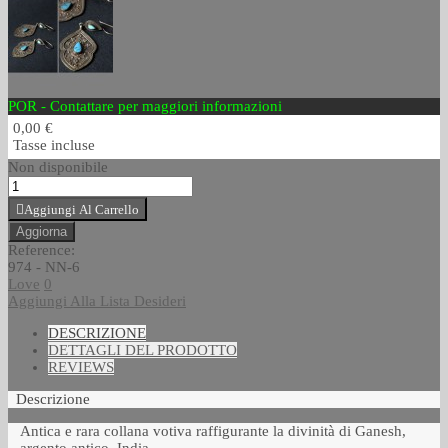
POR - Contattare per maggiori informazioni
0,00 €
Tasse incluse
Non disponibile
Aggiungi Al Carrello
Reference:
974 - NN-6
Love
0
Aggiungi Alla Lista Desideri
DESCRIZIONE
DETTAGLI DEL PRODOTTO
REVIEWS
Descrizione
Antica e rara collana votiva raffigurante la divinità di Ganesh,