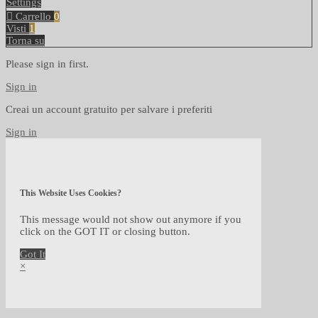
Settings
Carrello
0
Visti
1
Torna su
Please sign in first.
Sign in
Creai un account gratuito per salvare i preferiti
Sign in
This Website Uses Cookies?
This message would not show out anymore if you
click on the GOT IT or closing button.
Got It
×