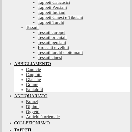
Tappeti Caucasici
Tappeti Persiani
Tappeti Indiani
Tappeti Cinesi e Tibetani
Tappeti Turchi
Tessuti
Tessuti europei
Tessuti orientali
Tessuti persiani
Broccati e velluti
Tessuti turchi e ottomani
Tessuti cinesi
ABBIGLIAMENTO
Camicie
Cappotti
Giacche
Gonne
Pantaloni
ANTIQUARIATO
Bronzi
Dipinti
Oggetti
Antichità orientale
COLLEZIONISMO
TAPPETI