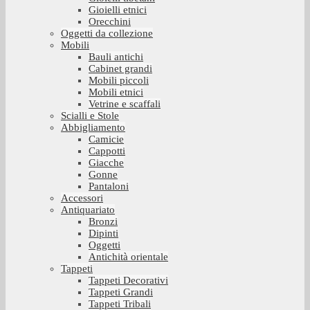
Gioielli etnici
Orecchini
Oggetti da collezione
Mobili
Bauli antichi
Cabinet grandi
Mobili piccoli
Mobili etnici
Vetrine e scaffali
Scialli e Stole
Abbigliamento
Camicie
Cappotti
Giacche
Gonne
Pantaloni
Accessori
Antiquariato
Bronzi
Dipinti
Oggetti
Antichità orientale
Tappeti
Tappeti Decorativi
Tappeti Grandi
Tappeti Tribali