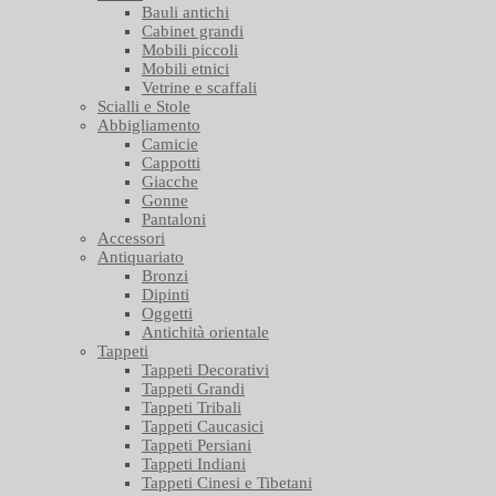
Bauli antichi
Cabinet grandi
Mobili piccoli
Mobili etnici
Vetrine e scaffali
Scialli e Stole
Abbigliamento
Camicie
Cappotti
Giacche
Gonne
Pantaloni
Accessori
Antiquariato
Bronzi
Dipinti
Oggetti
Antichità orientale
Tappeti
Tappeti Decorativi
Tappeti Grandi
Tappeti Tribali
Tappeti Caucasici
Tappeti Persiani
Tappeti Indiani
Tappeti Cinesi e Tibetani