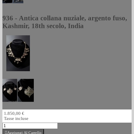
936 - Antica collana nuziale, argento fuso,
Kashmir, 18th secolo, India
1.850,00 €
Tasse incluse
Aggiungi Al Carrello