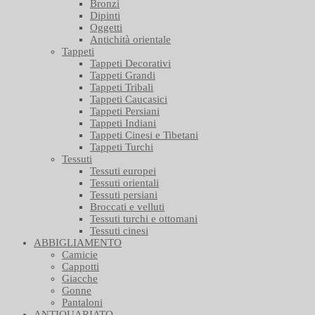
Bronzi
Dipinti
Oggetti
Antichità orientale
Tappeti
Tappeti Decorativi
Tappeti Grandi
Tappeti Tribali
Tappeti Caucasici
Tappeti Persiani
Tappeti Indiani
Tappeti Cinesi e Tibetani
Tappeti Turchi
Tessuti
Tessuti europei
Tessuti orientali
Tessuti persiani
Broccati e velluti
Tessuti turchi e ottomani
Tessuti cinesi
ABBIGLIAMENTO
Camicie
Cappotti
Giacche
Gonne
Pantaloni
ANTIQUARIATO