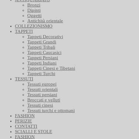
Bronzi
Dipinti
Oggetti
Antichità orientale
COLLEZIONISMO
TAPPETI
Tappeti Decorativi
Tappeti Grandi
Tappeti Tribali
Tappeti Caucasici
Tappeti Persiani
Tappeti Indiani
Tappeti Cinesi e Tibetani
Tappeti Turchi
TESSUTI
Tessuti europei
Tessuti orientali
Tessuti persiani
Broccati e velluti
Tessuti cinesi
Tessuti turchi e ottomani
FASHION
PERIZIE
CONTATTI
SCIALLI E STOLE
FASHION