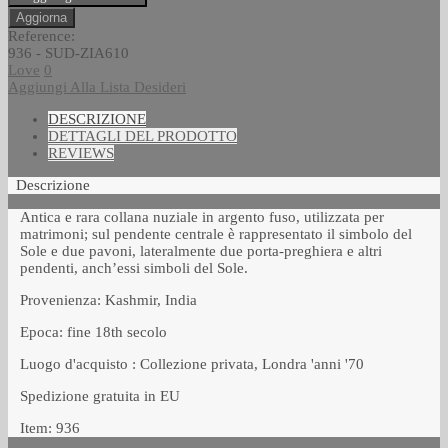
Reference:
936 - SUD-ZIA610
Love
0
Aggiungi Alla Lista Desideri
DESCRIZIONE
DETTAGLI DEL PRODOTTO
REVIEWS
Descrizione
Antica e rara collana nuziale in argento fuso, utilizzata per
matrimoni; sul pendente centrale è rappresentato il simbolo del
Sole e due pavoni, lateralmente due porta-preghiera e altri
pendenti, anch’essi simboli del Sole.
Provenienza: Kashmir, India
Epoca: fine 18th secolo
Luogo d'acquisto : Collezione privata, Londra 'anni '70
Spedizione gratuita in EU
Item: 936