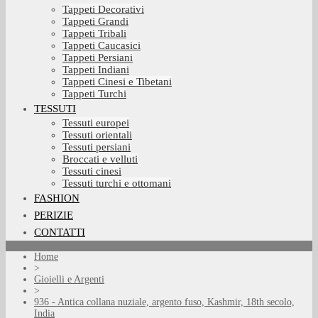
Tappeti Decorativi
Tappeti Grandi
Tappeti Tribali
Tappeti Caucasici
Tappeti Persiani
Tappeti Indiani
Tappeti Cinesi e Tibetani
Tappeti Turchi
TESSUTI
Tessuti europei
Tessuti orientali
Tessuti persiani
Broccati e velluti
Tessuti cinesi
Tessuti turchi e ottomani
FASHION
PERIZIE
CONTATTI
Home
>
Gioielli e Argenti
>
936 - Antica collana nuziale, argento fuso, Kashmir, 18th secolo,
India