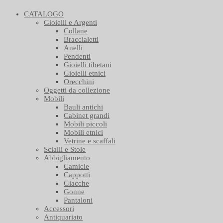
CATALOGO
Gioielli e Argenti
Collane
Braccialetti
Anelli
Pendenti
Gioielli tibetani
Gioielli etnici
Orecchini
Oggetti da collezione
Mobili
Bauli antichi
Cabinet grandi
Mobili piccoli
Mobili etnici
Vetrine e scaffali
Scialli e Stole
Abbigliamento
Camicie
Cappotti
Giacche
Gonne
Pantaloni
Accessori
Antiquariato