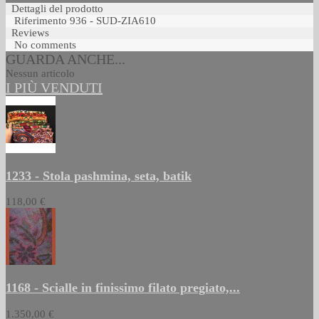
Dettagli del prodotto
Riferimento
936 - SUD-ZIA610
Reviews
No comments
GUARDA ANCHE...
Nessun articolo
I PIÙ VENDUTI
1233 - Stola pashmina, seta, batik
118,00 €
1168 - Scialle in finissimo filato pregiato,...
1.350,00 €