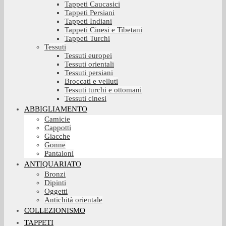
Tappeti Caucasici
Tappeti Persiani
Tappeti Indiani
Tappeti Cinesi e Tibetani
Tappeti Turchi
Tessuti
Tessuti europei
Tessuti orientali
Tessuti persiani
Broccati e velluti
Tessuti turchi e ottomani
Tessuti cinesi
ABBIGLIAMENTO
Camicie
Cappotti
Giacche
Gonne
Pantaloni
ANTIQUARIATO
Bronzi
Dipinti
Oggetti
Antichità orientale
COLLEZIONISMO
TAPPETI