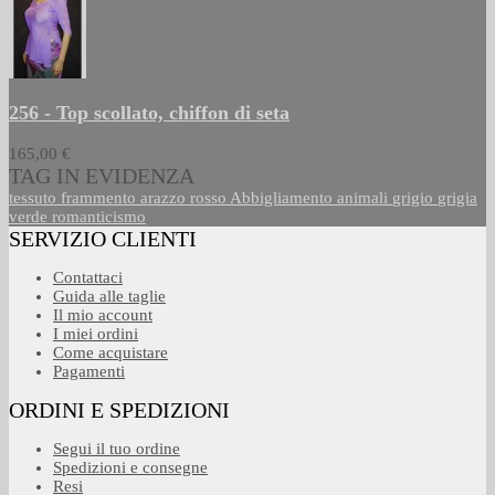
256 - Top scollato, chiffon di seta
165,00 €
TAG IN EVIDENZA
tessuto
frammento
arazzo
rosso
Abbigliamento
animali
grigio
grigia
verde
romanticismo
SERVIZIO CLIENTI
Contattaci
Guida alle taglie
Il mio account
I miei ordini
Come acquistare
Pagamenti
ORDINI E SPEDIZIONI
Segui il tuo ordine
Spedizioni e consegne
Resi