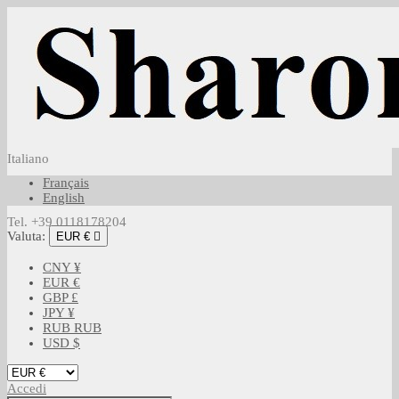
Italiano
Français
English
Tel. +39 0118178204
Valuta:
EUR €

CNY ¥
EUR €
GBP £
JPY ¥
RUB RUB
USD $
Accedi