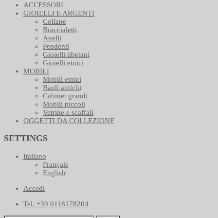
ACCESSORI
GIOIELLI E ARGENTI
Collane
Braccialetti
Anelli
Pendenti
Gioielli tibetani
Gioielli etnici
MOBILI
Mobili etnici
Bauli antichi
Cabinet grandi
Mobili piccoli
Vetrine e scaffali
OGGETTI DA COLLEZIONE
SETTINGS
Italiano
Français
English
Accedi
Tel. +39 0118178204