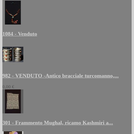
1084 - Venduto
982 - VENDUTO -Antico bracciale turcomanno,...
0,00 €
301 - Frammento Mughal, ricamo Kashmiri a...