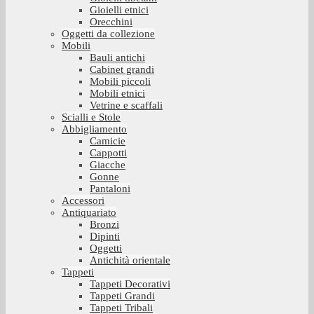
Gioielli etnici
Orecchini
Oggetti da collezione
Mobili
Bauli antichi
Cabinet grandi
Mobili piccoli
Mobili etnici
Vetrine e scaffali
Scialli e Stole
Abbigliamento
Camicie
Cappotti
Giacche
Gonne
Pantaloni
Accessori
Antiquariato
Bronzi
Dipinti
Oggetti
Antichità orientale
Tappeti
Tappeti Decorativi
Tappeti Grandi
Tappeti Tribali