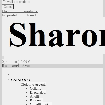
Cerca
Click for more products.
No produts were found.
0
prodotto(i)
-
0,00 €
Il tuo carrello è vuoto.
CATALOGO
Gioielli e Argenti
Collane
Braccialetti
Anelli
Pendenti
Gioielli tibetani