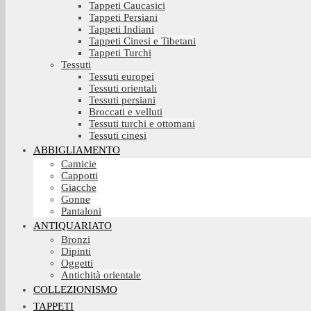
Tappeti Caucasici
Tappeti Persiani
Tappeti Indiani
Tappeti Cinesi e Tibetani
Tappeti Turchi
Tessuti
Tessuti europei
Tessuti orientali
Tessuti persiani
Broccati e velluti
Tessuti turchi e ottomani
Tessuti cinesi
ABBIGLIAMENTO
Camicie
Cappotti
Giacche
Gonne
Pantaloni
ANTIQUARIATO
Bronzi
Dipinti
Oggetti
Antichità orientale
COLLEZIONISMO
TAPPETI