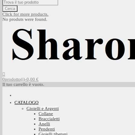
Cerca
Click for more products.
No produts were found.
0
prodotto(i)
-
0,00 €
Il tuo carrello è vuoto.
CATALOGO
Gioielli e Argenti
Collane
Braccialetti
Anelli
Pendenti
Gioielli tibetani