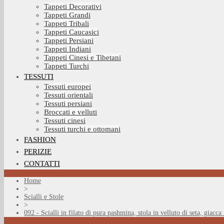
Tappeti Decorativi
Tappeti Grandi
Tappeti Tribali
Tappeti Caucasici
Tappeti Persiani
Tappeti Indiani
Tappeti Cinesi e Tibetani
Tappeti Turchi
TESSUTI
Tessuti europei
Tessuti orientali
Tessuti persiani
Broccati e velluti
Tessuti cinesi
Tessuti turchi e ottomani
FASHION
PERIZIE
CONTATTI
Home
>
Scialli e Stole
>
092 - Scialli in filato di pura pashmina, stola in velluto di seta, giacca 