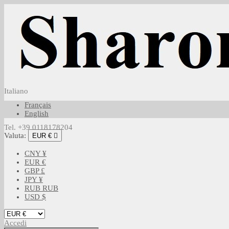
Italiano
Français
English
Tel. +39 0118178204
Valuta:
EUR €

CNY ¥
EUR €
GBP £
JPY ¥
RUB RUB
USD $
Accedi