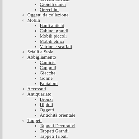
Gioielli etnici
Orecchini
Oggetti da collezione
Mobili
Bauli antichi
Cabinet grandi
Mobili piccoli
Mobili etnici
Vetrine e scaffali
Scialli e Stole
Abbigliamento
Camicie
Cappotti
Giacche
Gonne
Pantaloni
Accessori
Antiquariato
Bronzi
Dipinti
Oggetti
Antichità orientale
Tappeti
Tappeti Decorativi
Tappeti Grandi
Tappeti Tribali