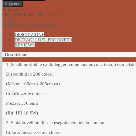
Reference:
092 - HH 18 SW / HH 177 ST
Love
0
Aggiungi Alla Lista Desideri
DESCRIZIONE
DETTAGLI DEL PRODOTTO
REVIEWS
Descrizione
1. Scialli morbidi e caldi, leggeri come una nuvola, tessuti con telai
Disponibili in 200 colori.
(Misure 105cm x 205cm ca)
Colori: verde e fucsia
Prezzo: 370 euro
(Rif. HH 18 SW)
2. Stola in velluto di seta eseguita con telaio a mano.
Colore: fucsia e verde chiaro