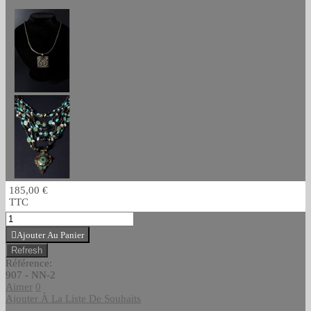
185,00 €
TTC
Ajouter Au Panier
Référence:
907 - NN-2
Aimer
0
Ajouter À La Liste De Souhaits