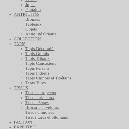
Jupes
Pantalon
ANTIQUITÉS
Bronzes
Tableaux
Objets
Antiquité Oriental
COLLECTION
TAPIS
Tapis Décoratifs
Tapis Grands
Tapis Tribaux
Tapis Caucasiens
Tapis Persans
Tapis Indiens
Tapis Chinois et Tibétains
Tapis Turcs
TISSUS
Tissus européens
Tissus orientaux
Tissus Perses
Brocarts et velours
Tissus chinoises
Tissus turcs et ottomans
FASHION
EXPERTISE