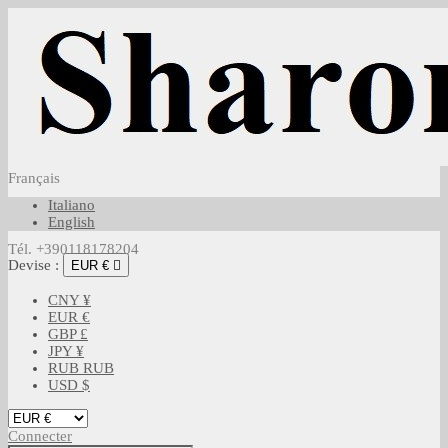
Français
Italiano
English
Tél. +390118178204
Devise :
EUR €

CNY ¥
EUR €
GBP £
JPY ¥
RUB RUB
USD $
Connecter