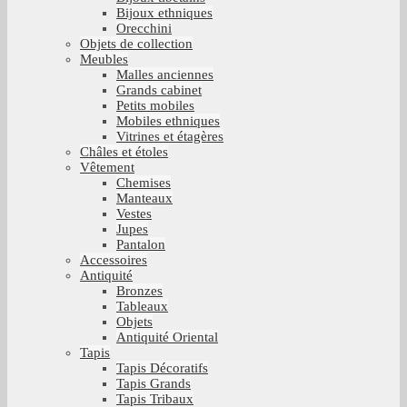
Bijoux ethniques
Orecchini
Objets de collection
Meubles
Malles anciennes
Grands cabinet
Petits mobiles
Mobiles ethniques
Vitrines et étagères
Châles et étoles
Vêtement
Chemises
Manteaux
Vestes
Jupes
Pantalon
Accessoires
Antiquité
Bronzes
Tableaux
Objets
Antiquité Oriental
Tapis
Tapis Décoratifs
Tapis Grands
Tapis Tribaux