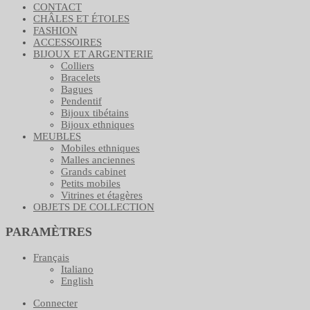
CONTACT
CHÂLES ET ÉTOLES
FASHION
ACCESSOIRES
BIJOUX ET ARGENTERIE
Colliers
Bracelets
Bagues
Pendentif
Bijoux tibétains
Bijoux ethniques
MEUBLES
Mobiles ethniques
Malles anciennes
Grands cabinet
Petits mobiles
Vitrines et étagères
OBJETS DE COLLECTION
PARAMÈTRES
Français
Italiano
English
Connecter