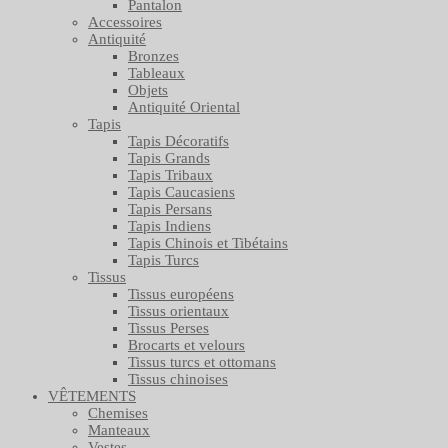
Pantalon
Accessoires
Antiquité
Bronzes
Tableaux
Objets
Antiquité Oriental
Tapis
Tapis Décoratifs
Tapis Grands
Tapis Tribaux
Tapis Caucasiens
Tapis Persans
Tapis Indiens
Tapis Chinois et Tibétains
Tapis Turcs
Tissus
Tissus européens
Tissus orientaux
Tissus Perses
Brocarts et velours
Tissus turcs et ottomans
Tissus chinoises
VÊTEMENTS
Chemises
Manteaux
Vestes