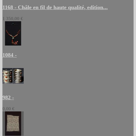
1168 - Châle en fil de haute qualité, edition...
1 350,00 €
1084 -
982 -
0,00 €