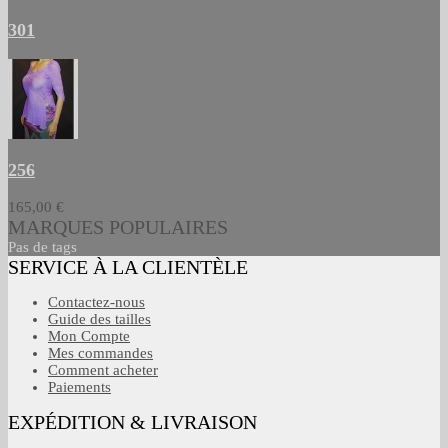
301
256
165,00 €
MARQUES POPULAIRES
Pas de tags
SERVICE À LA CLIENTÈLE
Contactez-nous
Guide des tailles
Mon Compte
Mes commandes
Comment acheter
Paiements
EXPÉDITION & LIVRAISON