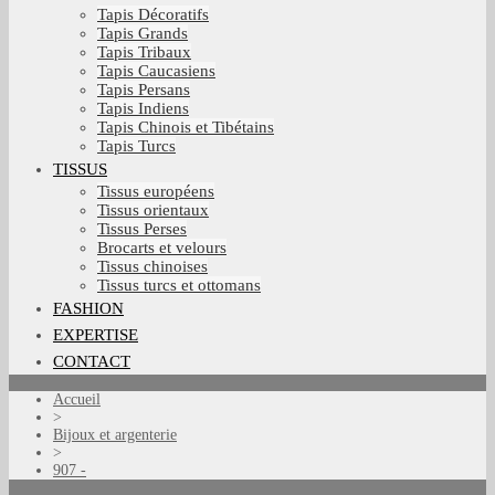
Tapis Décoratifs
Tapis Grands
Tapis Tribaux
Tapis Caucasiens
Tapis Persans
Tapis Indiens
Tapis Chinois et Tibétains
Tapis Turcs
TISSUS
Tissus européens
Tissus orientaux
Tissus Perses
Brocarts et velours
Tissus chinoises
Tissus turcs et ottomans
FASHION
EXPERTISE
CONTACT
Accueil
>
Bijoux et argenterie
>
907 -