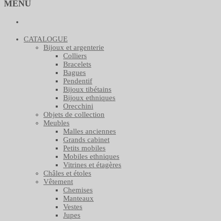
MENU
CATALOGUE
Bijoux et argenterie
Colliers
Bracelets
Bagues
Pendentif
Bijoux tibétains
Bijoux ethniques
Orecchini
Objets de collection
Meubles
Malles anciennes
Grands cabinet
Petits mobiles
Mobiles ethniques
Vitrines et étagères
Châles et étoles
Vêtement
Chemises
Manteaux
Vestes
Jupes