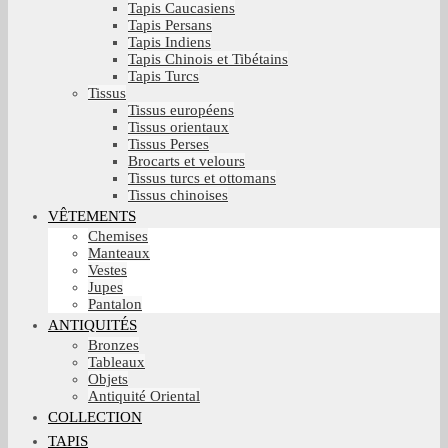
Tapis Caucasiens
Tapis Persans
Tapis Indiens
Tapis Chinois et Tibétains
Tapis Turcs
Tissus
Tissus européens
Tissus orientaux
Tissus Perses
Brocarts et velours
Tissus turcs et ottomans
Tissus chinoises
VÊTEMENTS
Chemises
Manteaux
Vestes
Jupes
Pantalon
ANTIQUITÉS
Bronzes
Tableaux
Objets
Antiquité Oriental
COLLECTION
TAPIS