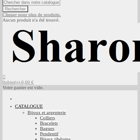
Rechercher
Cliquer pour plus de produits.
Aucun produit n'a été trouvé.
0
objet(s)
-
0,00 €
Votre panier est vide.
CATALOGUE
Bijoux et argenterie
Colliers
Bracelets
Bagues
Pendentif
Bijoux tibétains