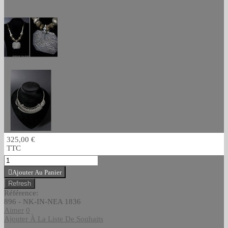
325,00 €
TTC
Ajouter Au Panier
Référence:
896 - NK-IN-NEA 1836
Aimer
0
Ajouter À La Liste De Souhaits