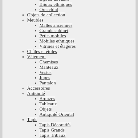
Bijoux ethniques
Orecchini
Objets de collection
Meubles
Malles anciennes
Grands cabinet
Petits mobiles
Mobiles ethniques
Vitrines et étagères
Châles et étoles
Vêtement
Chemises
Manteaux
Vestes
Jupes
Pantalon
Accessoires
Antiquité
Bronzes
Tableaux
Objets
Antiquité Oriental
Tapis
Tapis Décoratifs
Tapis Grands
Tapis Tribaux