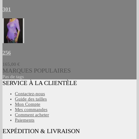
301
256
165,00 €
MARQUES POPULAIRES
Pas de tags
SERVICE À LA CLIENTÈLE
Contactez-nous
Guide des tailles
Mon Compte
Mes commandes
Comment acheter
Paiements
EXPÉDITION & LIVRAISON