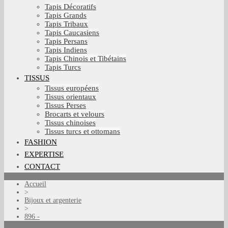
Tapis Décoratifs
Tapis Grands
Tapis Tribaux
Tapis Caucasiens
Tapis Persans
Tapis Indiens
Tapis Chinois et Tibétains
Tapis Turcs
TISSUS
Tissus européens
Tissus orientaux
Tissus Perses
Brocarts et velours
Tissus chinoises
Tissus turcs et ottomans
FASHION
EXPERTISE
CONTACT
Accueil
>
Bijoux et argenterie
>
896 -