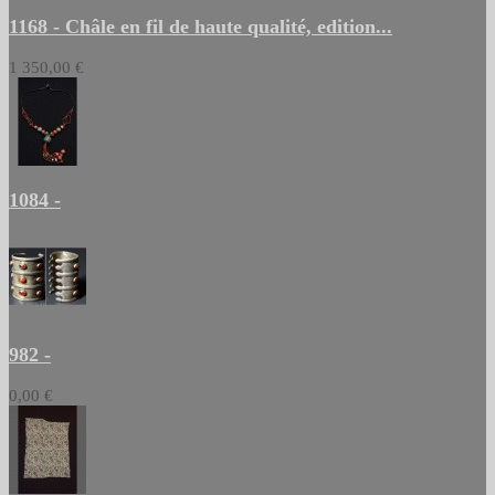
1168 - Châle en fil de haute qualité, edition...
1 350,00 €
1084 -
982 -
0,00 €