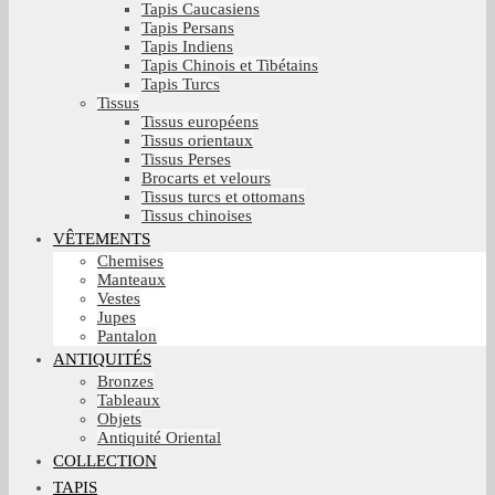
Tapis Caucasiens
Tapis Persans
Tapis Indiens
Tapis Chinois et Tibétains
Tapis Turcs
Tissus
Tissus européens
Tissus orientaux
Tissus Perses
Brocarts et velours
Tissus turcs et ottomans
Tissus chinoises
VÊTEMENTS
Chemises
Manteaux
Vestes
Jupes
Pantalon
ANTIQUITÉS
Bronzes
Tableaux
Objets
Antiquité Oriental
COLLECTION
TAPIS