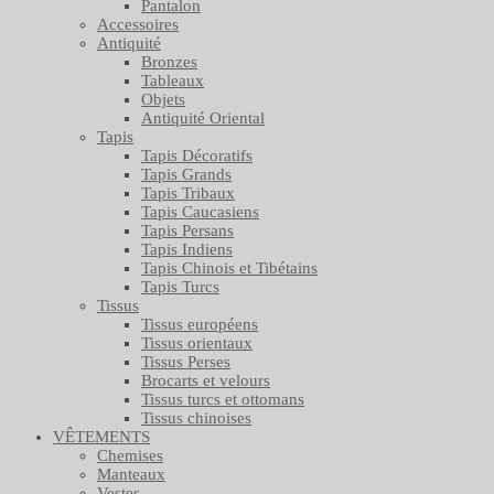
Pantalon
Accessoires
Antiquité
Bronzes
Tableaux
Objets
Antiquité Oriental
Tapis
Tapis Décoratifs
Tapis Grands
Tapis Tribaux
Tapis Caucasiens
Tapis Persans
Tapis Indiens
Tapis Chinois et Tibétains
Tapis Turcs
Tissus
Tissus européens
Tissus orientaux
Tissus Perses
Brocarts et velours
Tissus turcs et ottomans
Tissus chinoises
VÊTEMENTS
Chemises
Manteaux
Vestes