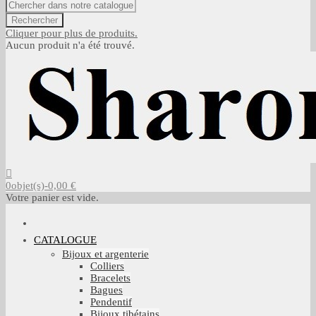
Rechercher
Cliquer pour plus de produits.
Aucun produit n'a été trouvé.
0
objet(s)
-
0,00 €
Votre panier est vide.
CATALOGUE
Bijoux et argenterie
Colliers
Bracelets
Bagues
Pendentif
Bijoux tibétains