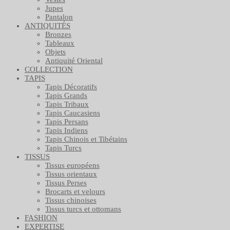
Jupes
Pantalon
ANTIQUITÉS
Bronzes
Tableaux
Objets
Antiquité Oriental
COLLECTION
TAPIS
Tapis Décoratifs
Tapis Grands
Tapis Tribaux
Tapis Caucasiens
Tapis Persans
Tapis Indiens
Tapis Chinois et Tibétains
Tapis Turcs
TISSUS
Tissus européens
Tissus orientaux
Tissus Perses
Brocarts et velours
Tissus chinoises
Tissus turcs et ottomans
FASHION
EXPERTISE