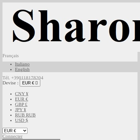
Français
Italiano
English
Tél. +390118178204
Devise :
EUR €

CNY ¥
EUR €
GBP £
JPY ¥
RUB RUB
USD $
Connecter