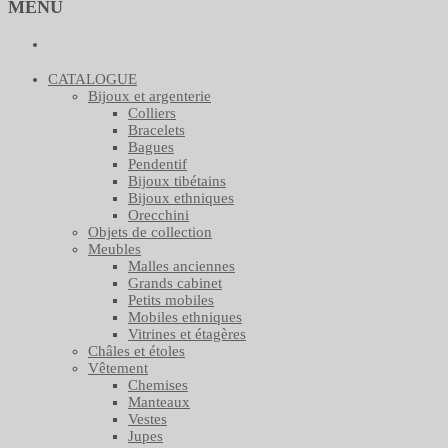
MENU
CATALOGUE
Bijoux et argenterie
Colliers
Bracelets
Bagues
Pendentif
Bijoux tibétains
Bijoux ethniques
Orecchini
Objets de collection
Meubles
Malles anciennes
Grands cabinet
Petits mobiles
Mobiles ethniques
Vitrines et étagères
Châles et étoles
Vêtement
Chemises
Manteaux
Vestes
Jupes