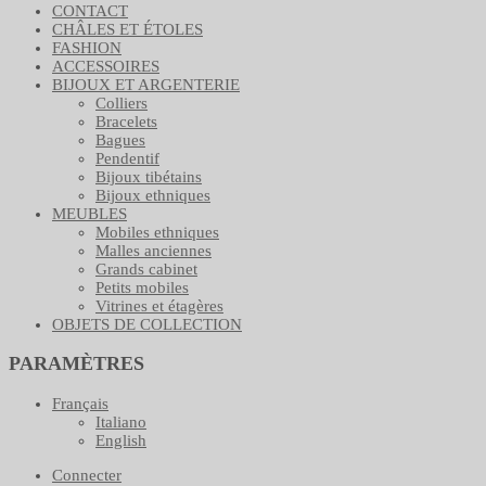
CONTACT
CHÂLES ET ÉTOLES
FASHION
ACCESSOIRES
BIJOUX ET ARGENTERIE
Colliers
Bracelets
Bagues
Pendentif
Bijoux tibétains
Bijoux ethniques
MEUBLES
Mobiles ethniques
Malles anciennes
Grands cabinet
Petits mobiles
Vitrines et étagères
OBJETS DE COLLECTION
PARAMÈTRES
Français
Italiano
English
Connecter