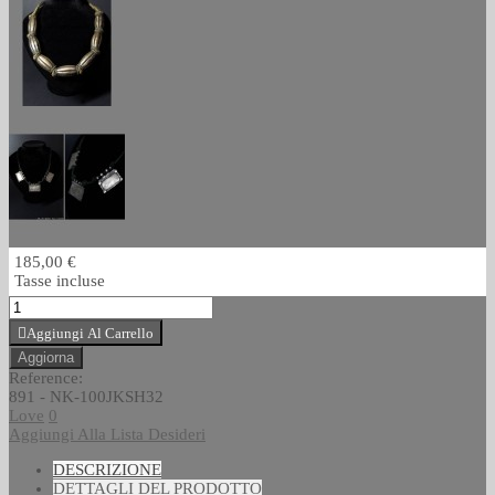
185,00 €
Tasse incluse
Aggiungi Al Carrello
Reference:
891 - NK-100JKSH32
Love
0
Aggiungi Alla Lista Desideri
DESCRIZIONE
DETTAGLI DEL PRODOTTO