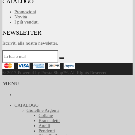
CATALOGO
Promozioni
Novità
I più venduti
NEWSLETTER
Iscriviti alla nostra newsletter.
© 2017 Powered by Presta Shop™. All Rights Reserved
MENU
CATALOGO
Gioielli e Argenti
Collane
Braccialetti
Anelli
Pendenti