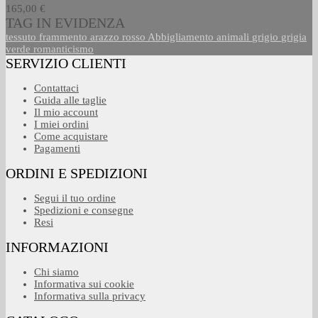
165,00 €
TAG IN EVIDENZA
tessuto
frammento
arazzo
rosso
Abbigliamento
animali
grigio
grigia
verde
romanticismo
SERVIZIO CLIENTI
Contattaci
Guida alle taglie
Il mio account
I miei ordini
Come acquistare
Pagamenti
ORDINI E SPEDIZIONI
Segui il tuo ordine
Spedizioni e consegne
Resi
INFORMAZIONI
Chi siamo
Informativa sui cookie
Informativa sulla privacy