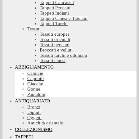
Tappeti Caucasici
Tappeti Persiani
Tappeti Indiani
Tappeti Cinesi e Tibetani
Tappeti Turchi
Tessuti
Tessuti europei
Tessuti orientali
Tessuti persiani
Broccati e velluti
Tessuti turchi e ottomani
Tessuti cinesi
ABBIGLIAMENTO
Camicie
Cappotti
Giacche
Gonne
Pantaloni
ANTIQUARIATO
Bronzi
Dipinti
Oggetti
Antichità orientale
COLLEZIONISMO
TAPPETI