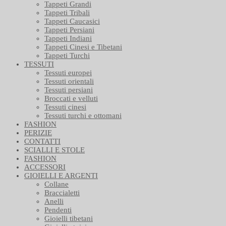
Tappeti Grandi
Tappeti Tribali
Tappeti Caucasici
Tappeti Persiani
Tappeti Indiani
Tappeti Cinesi e Tibetani
Tappeti Turchi
TESSUTI
Tessuti europei
Tessuti orientali
Tessuti persiani
Broccati e velluti
Tessuti cinesi
Tessuti turchi e ottomani
FASHION
PERIZIE
CONTATTI
SCIALLI E STOLE
FASHION
ACCESSORI
GIOIELLI E ARGENTI
Collane
Braccialetti
Anelli
Pendenti
Gioielli tibetani