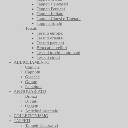
Tappeti Caucasici
Tappeti Persiani
Tappeti Indiani
Tappeti Cinesi e Tibetani
Tappeti Turchi
Tessuti
Tessuti europei
Tessuti orientali
Tessuti persiani
Broccati e velluti
Tessuti turchi e ottomani
Tessuti cinesi
ABBIGLIAMENTO
Camicie
Cappotti
Giacche
Gonne
Pantaloni
ANTIQUARIATO
Bronzi
Dipinti
Oggetti
Antichità orientale
COLLEZIONISMO
TAPPETI
Tappeti Decorativi