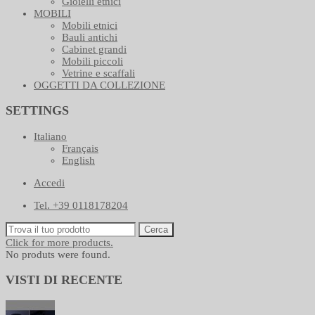
Gioielli etnici
MOBILI
Mobili etnici
Bauli antichi
Cabinet grandi
Mobili piccoli
Vetrine e scaffali
OGGETTI DA COLLEZIONE
SETTINGS
Italiano
Français
English
Accedi
Tel. +39 0118178204
Cerca
Click for more products.
No produts were found.
VISTI DI RECENTE