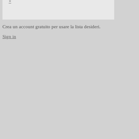
×
Crea un account gratuito per usare la lista desideri.
Sign in