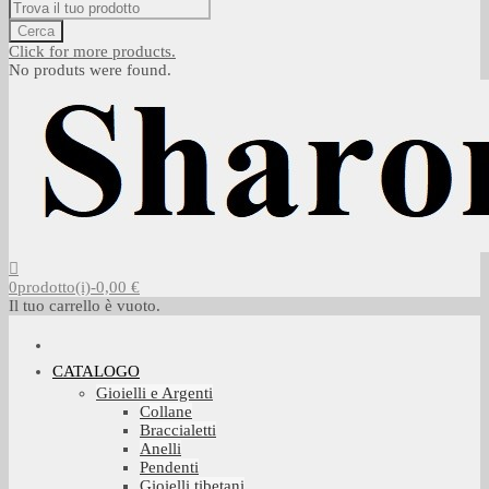
Cerca
Click for more products.
No produts were found.
0
prodotto(i)
-
0,00 €
Il tuo carrello è vuoto.
CATALOGO
Gioielli e Argenti
Collane
Braccialetti
Anelli
Pendenti
Gioielli tibetani