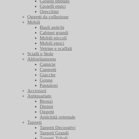
Gioielli tibetani
Gioielli etnici
Orecchini
Oggetti da collezione
Mobili
Bauli antichi
Cabinet grandi
Mobili piccoli
Mobili etnici
Vetrine e scaffali
Scialli e Stole
Abbigliamento
Camicie
Cappotti
Giacche
Gonne
Pantaloni
Accessori
Antiquariato
Bronzi
Dipinti
Oggetti
Antichità orientale
Tappeti
Tappeti Decorativi
Tappeti Grandi
Tappeti Tribali