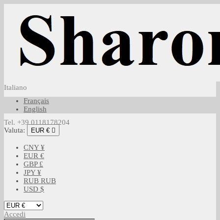
Italiano
Français
English
Tel. +39 0118178204
Valuta:
EUR €

CNY ¥
EUR €
GBP £
JPY ¥
RUB RUB
USD $
Accedi