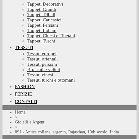
Tappeti Decorativi
Tappeti Grandi
Tappeti Tribali
Tappeti Caucasici
Tappeti Persiani
Tappeti Indiani
Tappeti Cinesi e Tibetani
Tappeti Turchi
TESSUTI
Tessuti europei
Tessuti orientali
Tessuti persiani
Broccati e velluti
Tessuti cinesi
Tessuti turchi e ottomani
FASHION
PERIZIE
CONTATTI
Home
>
Gioielli e Argenti
>
891 - Antica collana, argento, Rajasthan, 19th secolo, India