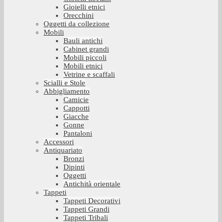
Gioielli etnici
Orecchini
Oggetti da collezione
Mobili
Bauli antichi
Cabinet grandi
Mobili piccoli
Mobili etnici
Vetrine e scaffali
Scialli e Stole
Abbigliamento
Camicie
Cappotti
Giacche
Gonne
Pantaloni
Accessori
Antiquariato
Bronzi
Dipinti
Oggetti
Antichità orientale
Tappeti
Tappeti Decorativi
Tappeti Grandi
Tappeti Tribali