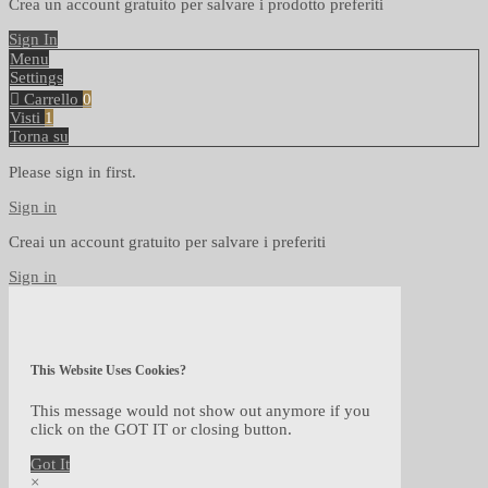
Crea un account gratuito per salvare i prodotto preferiti
Sign In
Menu
Settings
Carrello
0
Visti
1
Torna su
Please sign in first.
Sign in
Creai un account gratuito per salvare i preferiti
Sign in
This Website Uses Cookies?
This message would not show out anymore if you
click on the GOT IT or closing button.
Got It
×