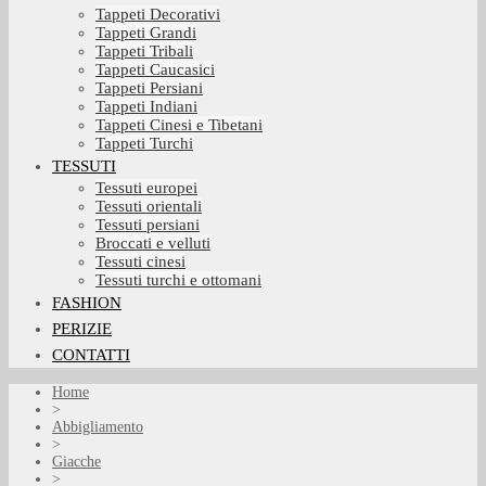
Tappeti Decorativi
Tappeti Grandi
Tappeti Tribali
Tappeti Caucasici
Tappeti Persiani
Tappeti Indiani
Tappeti Cinesi e Tibetani
Tappeti Turchi
TESSUTI
Tessuti europei
Tessuti orientali
Tessuti persiani
Broccati e velluti
Tessuti cinesi
Tessuti turchi e ottomani
FASHION
PERIZIE
CONTATTI
Home
>
Abbigliamento
>
Giacche
>