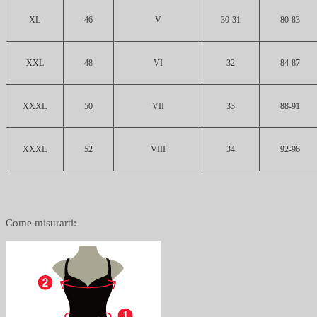
XL
46
V
30-31
80-83
XXL
48
VI
32
84-87
XXXL
50
VII
33
88-91
XXXL
52
VIII
34
92-96
Come misurarti: