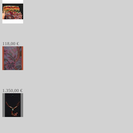
1233 - Stola pashmina, seta, batik
118,00 €
1168 - Scialle in finissimo filato pregiato,...
1.350,00 €
1084 - Venduto