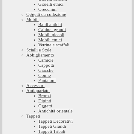
Gioielli etnici
Orecchini
Oggetti da collezione
Mobili
Bauli antichi
Cabinet grandi
Mobili piccoli
Mobili etnici
Vetrine e scaffali
Scialli e Stole
Abbigliamento
Camicie
Cappotti
Giacche
Gonne
Pantaloni
Accessori
Antiquariato
Bronzi
Dipinti
Oggetti
Antichità orientale
Tappeti
Tappeti Decorativi
Tappeti Grandi
Tappeti Tribali