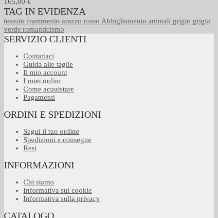
165,00 €
TAG IN EVIDENZA
tessuto
frammento
arazzo
rosso
Abbigliamento
animali
grigio
grigia
verde
romanticismo
SERVIZIO CLIENTI
Contattaci
Guida alle taglie
Il mio account
I miei ordini
Come acquistare
Pagamenti
ORDINI E SPEDIZIONI
Segui il tuo ordine
Spedizioni e consegne
Resi
INFORMAZIONI
Chi siamo
Informativa sui cookie
Informativa sulla privacy
CATALOGO