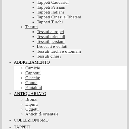
Tappeti Caucasici
Tappeti Persiani
Tappeti Indiani
Tappeti Cinesi e Tibetani
Tappeti Turchi
Tessuti
Tessuti europei
Tessuti orientali
Tessuti persiani
Broccati e velluti
Tessuti turchi e ottomani
Tessuti cinesi
ABBIGLIAMENTO
Camicie
Cappotti
Giacche
Gonne
Pantaloni
ANTIQUARIATO
Bronzi
Dipinti
Oggetti
Antichità orientale
COLLEZIONISMO
TAPPETI