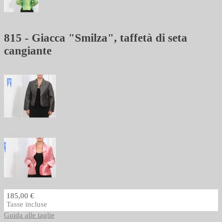
815 - Giacca "Smilza", taffetà di seta
cangiante
185,00 €
Tasse incluse
Guida alle taglie