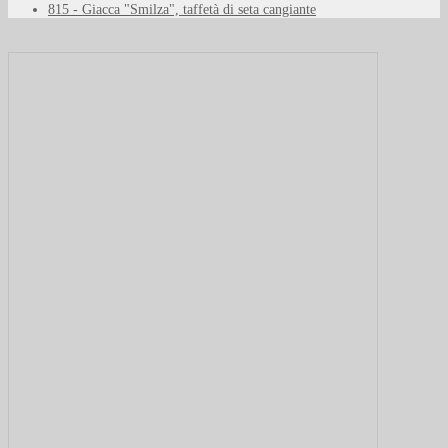
815 - Giacca "Smilza", taffetà di seta cangiante