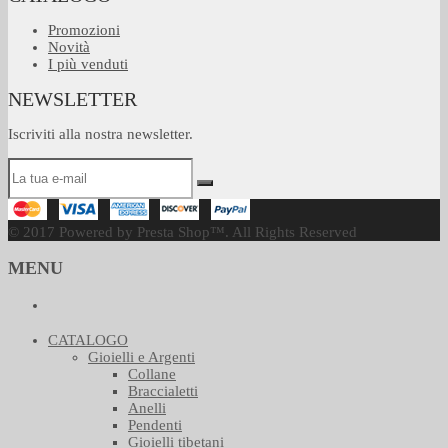
Promozioni
Novità
I più venduti
NEWSLETTER
Iscriviti alla nostra newsletter.
© 2017 Powered by Presta Shop™. All Rights Reserved
MENU
CATALOGO
Gioielli e Argenti
Collane
Braccialetti
Anelli
Pendenti
Gioielli tibetani