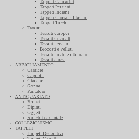
Tappeti Caucasici
Tappeti Persiani
Tappeti Indiani
Tappeti Cinesi e Tibetani
Tappeti Turchi
Tessuti
Tessuti europei
Tessuti orientali
Tessuti persiani
Broccati e velluti
Tessuti turchi e ottomani
Tessuti cinesi
ABBIGLIAMENTO
Camicie
Cappotti
Giacche
Gonne
Pantaloni
ANTIQUARIATO
Bronzi
Dipinti
Oggetti
Antichità orientale
COLLEZIONISMO
TAPPETI
Tappeti Decorativi
Tappeti Grandi