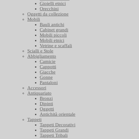
Gioielli etnici
Orecchini
Oggetti da collezione
Mobili
Bauli antichi
Cabinet grandi
Mobili piccoli
Mobili etnici
Vetrine e scaffali
Scialli e Stole
Abbigliamento
Camicie
Cappotti
Giacche
Gonne
Pantaloni
Accessori
Antiquariato
Bronzi
Dipinti
Oggetti
Antichità orientale
Tappeti
Tappeti Decorativi
Tappeti Grandi
Tappeti Tribali