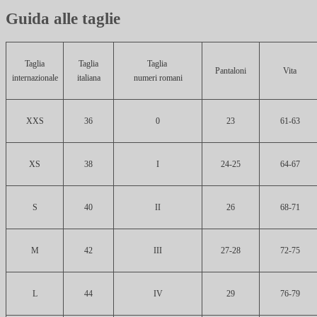
Guida alle taglie
Taglia
Taglia
Taglia
Pantaloni
Vita
internazionale
italiana
numeri romani
XXS
36
0
23
61-63
XS
38
I
24-25
64-67
S
40
II
26
68-71
M
42
III
27-28
72-75
L
44
IV
29
76-79