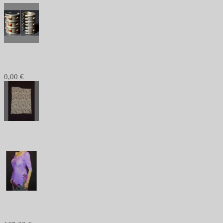
982 - VENDUTO -Antico bracciale turcomanno,...
0,00 €
301 - Frammento Mughal, ricamo Kashmiri a...
256 - Top scollato, chiffon di seta