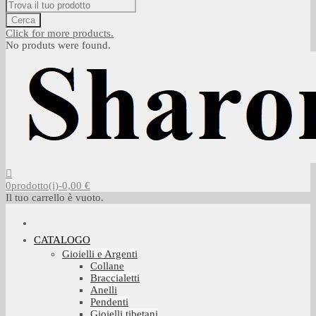
Cerca
Click for more products.
No produts were found.
0
prodotto(i)
-
0,00 €
Il tuo carrello è vuoto.
CATALOGO
Gioielli e Argenti
Collane
Braccialetti
Anelli
Pendenti
Gioielli tibetani