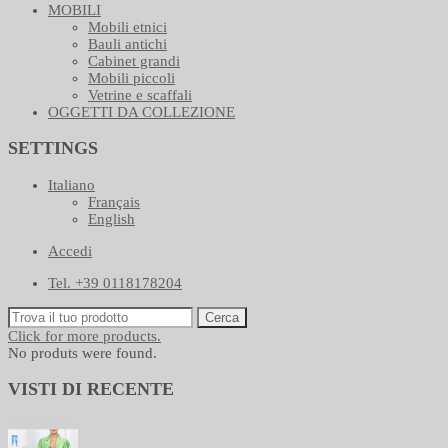
MOBILI
Mobili etnici
Bauli antichi
Cabinet grandi
Mobili piccoli
Vetrine e scaffali
OGGETTI DA COLLEZIONE
SETTINGS
Italiano
Français
English
Accedi
Tel. +39 0118178204
Cerca
Click for more products.
No produts were found.
VISTI DI RECENTE