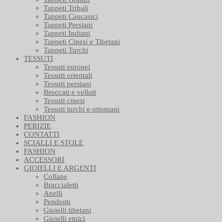
Tappeti Tribali
Tappeti Caucasici
Tappeti Persiani
Tappeti Indiani
Tappeti Cinesi e Tibetani
Tappeti Turchi
TESSUTI
Tessuti europei
Tessuti orientali
Tessuti persiani
Broccati e velluti
Tessuti cinesi
Tessuti turchi e ottomani
FASHION
PERIZIE
CONTATTI
SCIALLI E STOLE
FASHION
ACCESSORI
GIOIELLI E ARGENTI
Collane
Braccialetti
Anelli
Pendenti
Gioielli tibetani
Gioielli etnici