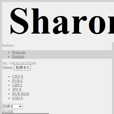
Italiano
Français
English
Tel. +39 0118178204
Valuta:
EUR €

CNY ¥
EUR €
GBP £
JPY ¥
RUB RUB
USD $
Accedi