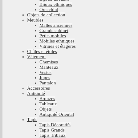
Bijoux ethniques
Orecchini
Objets de collection
Meubles
Malles anciennes
Grands cabinet
Petits mobiles
Mobiles ethniques
Vitrines et étagères
Châles et étoles
Vêtement
Chemises
Manteaux
Vestes
Jupes
Pantalon
Accessoires
Antiquité
Bronzes
Tableaux
Objets
Antiquité Oriental
Tapis
Tapis Décoratifs
Tapis Grands
Tapis Tribaux