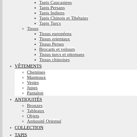
Tapis Caucasiens
Tapis Persans
Tapis Indiens
Tapis Chinois et Tibétains
Tapis Turcs
Tissus
Tissus européens
Tissus orientaux
Tissus Perses
Brocarts et velours
Tissus turcs et ottomans
Tissus chinoises
VÊTEMENTS
Chemises
Manteaux
Vestes
Jupes
Pantalon
ANTIQUITÉS
Bronzes
Tableaux
Objets
Antiquité Oriental
COLLECTION
TAPIS