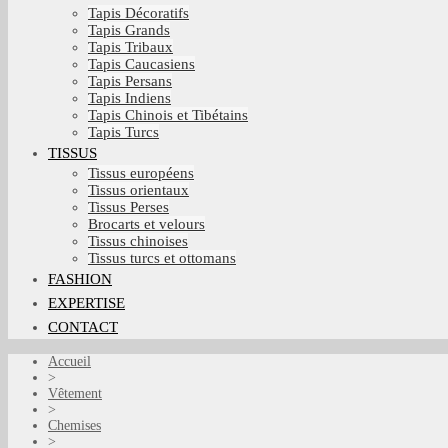
Tapis Décoratifs
Tapis Grands
Tapis Tribaux
Tapis Caucasiens
Tapis Persans
Tapis Indiens
Tapis Chinois et Tibétains
Tapis Turcs
TISSUS
Tissus européens
Tissus orientaux
Tissus Perses
Brocarts et velours
Tissus chinoises
Tissus turcs et ottomans
FASHION
EXPERTISE
CONTACT
Accueil
>
Vêtement
>
Chemises
>