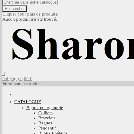
Rechercher
Cliquer pour plus de produits.
Aucun produit n'a été trouvé.
0
objet(s)
-
0,00 €
Votre panier est vide.
CATALOGUE
Bijoux et argenterie
Colliers
Bracelets
Bagues
Pendentif
Bijoux tibétains