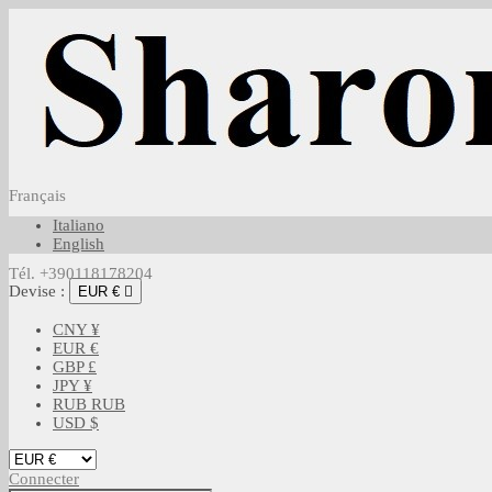
Français
Italiano
English
Tél. +390118178204
Devise :
EUR €

CNY ¥
EUR €
GBP £
JPY ¥
RUB RUB
USD $
Connecter