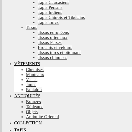
Tapis Caucasiens
Tapis Persans
Tapis Indiens
Tapis Chinois et Tibétains
Tapis Turcs
Tissus
Tissus européens
Tissus orientaux
Tissus Perses
Brocarts et velours
Tissus turcs et ottomans
Tissus chinoises
VÊTEMENTS
Chemises
Manteaux
Vestes
Jupes
Pantalon
ANTIQUITÉS
Bronzes
Tableaux
Objets
Antiquité Oriental
COLLECTION
TAPIS