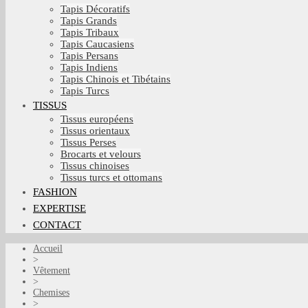
Tapis Décoratifs
Tapis Grands
Tapis Tribaux
Tapis Caucasiens
Tapis Persans
Tapis Indiens
Tapis Chinois et Tibétains
Tapis Turcs
TISSUS
Tissus européens
Tissus orientaux
Tissus Perses
Brocarts et velours
Tissus chinoises
Tissus turcs et ottomans
FASHION
EXPERTISE
CONTACT
Accueil
>
Vêtement
>
Chemises
>