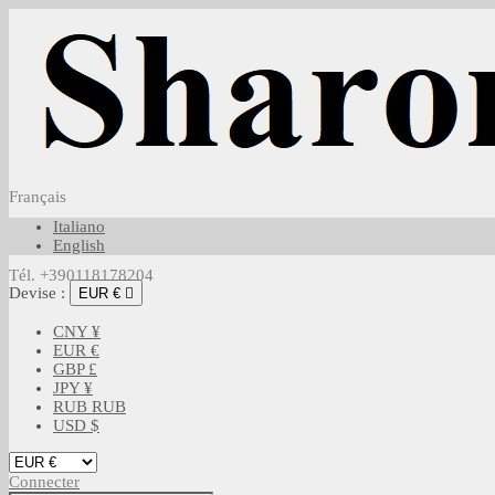
Français
Italiano
English
Tél. +390118178204
Devise :
EUR €

CNY ¥
EUR €
GBP £
JPY ¥
RUB RUB
USD $
Connecter