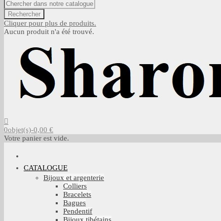
Rechercher
Cliquer pour plus de produits.
Aucun produit n'a été trouvé.
0
objet(s)
-
0,00 €
Votre panier est vide.
CATALOGUE
Bijoux et argenterie
Colliers
Bracelets
Bagues
Pendentif
Bijoux tibétains