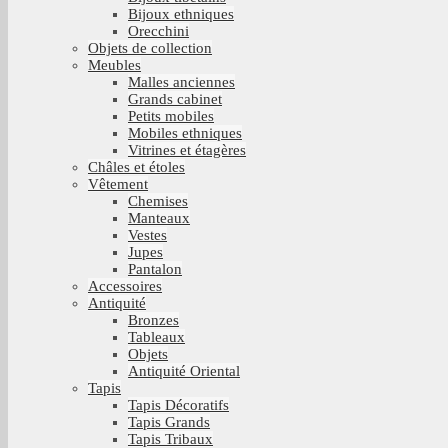
Bijoux ethniques
Orecchini
Objets de collection
Meubles
Malles anciennes
Grands cabinet
Petits mobiles
Mobiles ethniques
Vitrines et étagères
Châles et étoles
Vêtement
Chemises
Manteaux
Vestes
Jupes
Pantalon
Accessoires
Antiquité
Bronzes
Tableaux
Objets
Antiquité Oriental
Tapis
Tapis Décoratifs
Tapis Grands
Tapis Tribaux