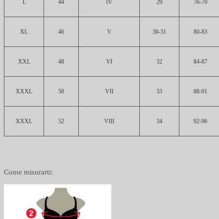
L
44
IV
29
76-79
XL
46
V
30-31
80-83
XXL
48
VI
32
84-87
XXXL
50
VII
33
88-91
XXXL
52
VIII
34
92-96
Come misurarti: