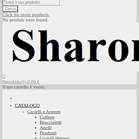
Cerca
Click for more products.
No produts were found.
0
prodotto(i)
-
0,00 €
Il tuo carrello è vuoto.
CATALOGO
Gioielli e Argenti
Collane
Braccialetti
Anelli
Pendenti
Gioielli tibetani