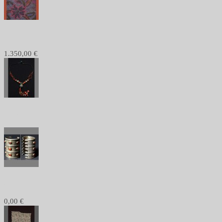
1168 - Scialle in finissimo filato pregiato,...
1.350,00 €
1084 - Venduto
982 - VENDUTO -Antico bracciale turcomanno,...
0,00 €