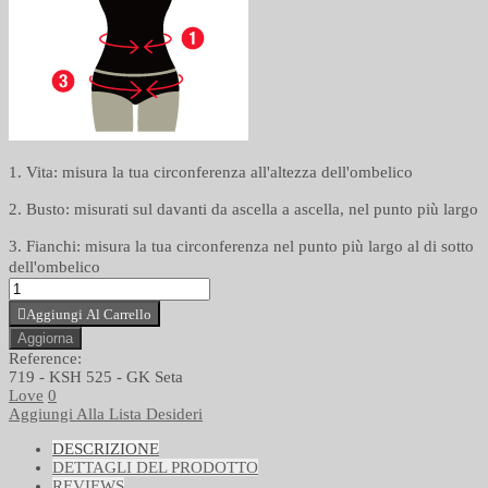
1. Vita: misura la tua circonferenza all'altezza dell'ombelico
2. Busto: misurati sul davanti da ascella a ascella, nel punto più largo
3. Fianchi: misura la tua circonferenza nel punto più largo al di sotto
dell'ombelico
Aggiungi Al Carrello
Reference:
719 - KSH 525 - GK Seta
Love
0
Aggiungi Alla Lista Desideri
DESCRIZIONE
DETTAGLI DEL PRODOTTO
REVIEWS