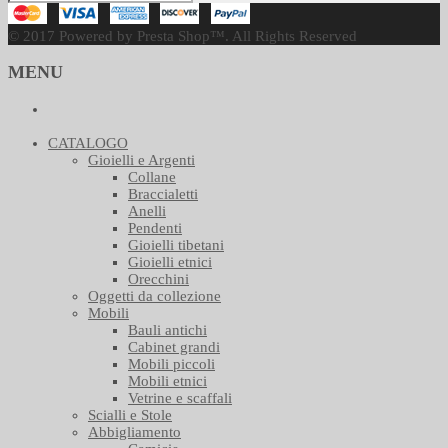
© 2017 Powered by Presta Shop™. All Rights Reserved
MENU
CATALOGO
Gioielli e Argenti
Collane
Braccialetti
Anelli
Pendenti
Gioielli tibetani
Gioielli etnici
Orecchini
Oggetti da collezione
Mobili
Bauli antichi
Cabinet grandi
Mobili piccoli
Mobili etnici
Vetrine e scaffali
Scialli e Stole
Abbigliamento