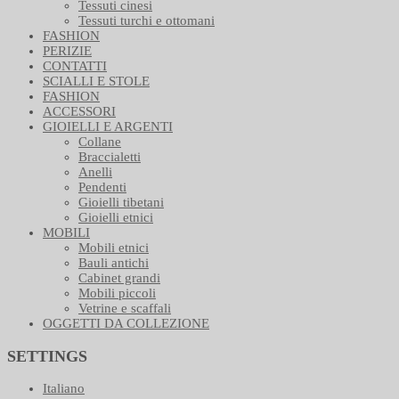
Tessuti cinesi
Tessuti turchi e ottomani
FASHION
PERIZIE
CONTATTI
SCIALLI E STOLE
FASHION
ACCESSORI
GIOIELLI E ARGENTI
Collane
Braccialetti
Anelli
Pendenti
Gioielli tibetani
Gioielli etnici
MOBILI
Mobili etnici
Bauli antichi
Cabinet grandi
Mobili piccoli
Vetrine e scaffali
OGGETTI DA COLLEZIONE
SETTINGS
Italiano