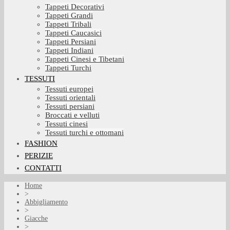
Tappeti Decorativi
Tappeti Grandi
Tappeti Tribali
Tappeti Caucasici
Tappeti Persiani
Tappeti Indiani
Tappeti Cinesi e Tibetani
Tappeti Turchi
TESSUTI
Tessuti europei
Tessuti orientali
Tessuti persiani
Broccati e velluti
Tessuti cinesi
Tessuti turchi e ottomani
FASHION
PERIZIE
CONTATTI
Home
>
Abbigliamento
>
Giacche
>