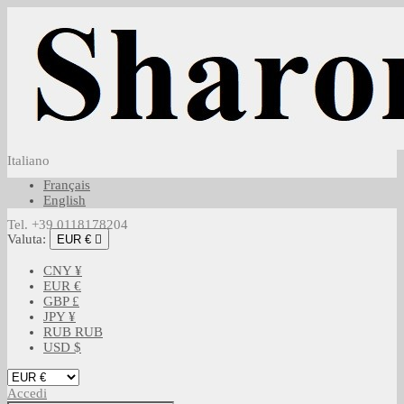
Italiano
Français
English
Tel. +39 0118178204
Valuta:
EUR €

CNY ¥
EUR €
GBP £
JPY ¥
RUB RUB
USD $
Accedi