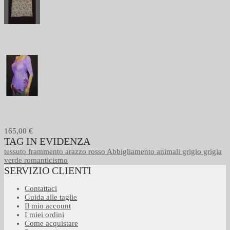
301 - Frammento Mughal, ricamo Kashmiri a...
256 - Top scollato, chiffon di seta
165,00 €
TAG IN EVIDENZA
tessuto
frammento
arazzo
rosso
Abbigliamento
animali
grigio
grigia
verde
romanticismo
SERVIZIO CLIENTI
Contattaci
Guida alle taglie
Il mio account
I miei ordini
Come acquistare