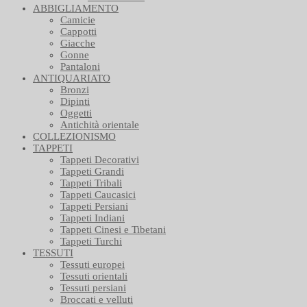
ABBIGLIAMENTO
Camicie
Cappotti
Giacche
Gonne
Pantaloni
ANTIQUARIATO
Bronzi
Dipinti
Oggetti
Antichità orientale
COLLEZIONISMO
TAPPETI
Tappeti Decorativi
Tappeti Grandi
Tappeti Tribali
Tappeti Caucasici
Tappeti Persiani
Tappeti Indiani
Tappeti Cinesi e Tibetani
Tappeti Turchi
TESSUTI
Tessuti europei
Tessuti orientali
Tessuti persiani
Broccati e velluti