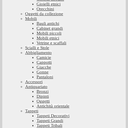
Gioielli etnici
Orecchini
Oggetti da collezione
Mobili
Bauli antichi
Cabinet grandi
Mobili piccoli
Mobili etnici
Vetrine e scaffali
Scialli e Stole
Abbigliamento
Camicie
Cappotti
Giacche
Gonne
Pantaloni
Accessori
Antiquariato
Bronzi
Dipinti
Oggetti
Antichità orientale
Tappeti
Tappeti Decorativi
Tappeti Grandi
Tappeti Tribali