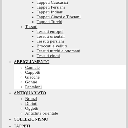
Tappeti Caucasici
Tappeti Persiani
Tappeti Indiani
Tappeti Cinesi e Tibetani
Tappeti Turchi
Tessuti
Tessuti europei
Tessuti orientali
Tessuti persiani
Broccati e velluti
Tessuti turchi e ottomani
Tessuti cinesi
ABBIGLIAMENTO
Camicie
Cappotti
Giacche
Gonne
Pantaloni
ANTIQUARIATO
Bronzi
Dipinti
Oggetti
Antichità orientale
COLLEZIONISMO
TAPPETI