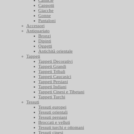
Camicie
Cappotti
Giacche
Gonne
Pantaloni
Accessori
Antiquariato
Bronzi
Dipinti
Oggetti
Antichità orientale
Tappeti
Tappeti Decorativi
Tappeti Grandi
Tappeti Tribali
Tappeti Caucasici
Tappeti Persiani
Tappeti Indiani
Tappeti Cinesi e Tibetani
Tappeti Turchi
Tessuti
Tessuti europei
Tessuti orientali
Tessuti persiani
Broccati e velluti
Tessuti turchi e ottomani
Tessuti cinesi