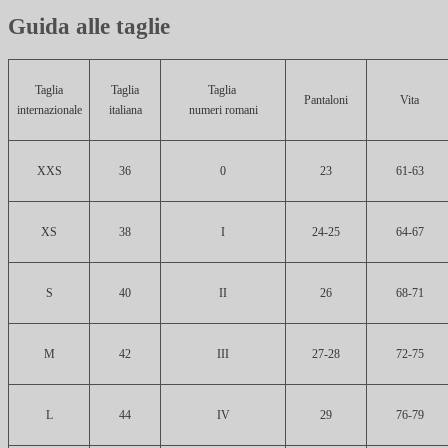
Guida alle taglie
Taglia
Taglia
Taglia
Pantaloni
Vita
internazionale
italiana
numeri romani
XXS
36
0
23
61-63
XS
38
I
24-25
64-67
S
40
II
26
68-71
M
42
III
27-28
72-75
L
44
IV
29
76-79