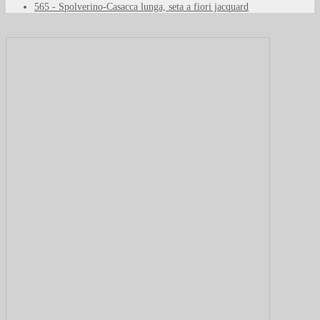
565 - Spolverino-Casacca lunga, seta a fiori jacquard