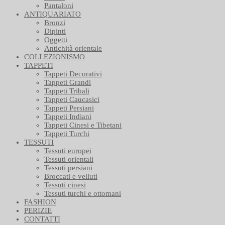
Pantaloni
ANTIQUARIATO
Bronzi
Dipinti
Oggetti
Antichità orientale
COLLEZIONISMO
TAPPETI
Tappeti Decorativi
Tappeti Grandi
Tappeti Tribali
Tappeti Caucasici
Tappeti Persiani
Tappeti Indiani
Tappeti Cinesi e Tibetani
Tappeti Turchi
TESSUTI
Tessuti europei
Tessuti orientali
Tessuti persiani
Broccati e velluti
Tessuti cinesi
Tessuti turchi e ottomani
FASHION
PERIZIE
CONTATTI