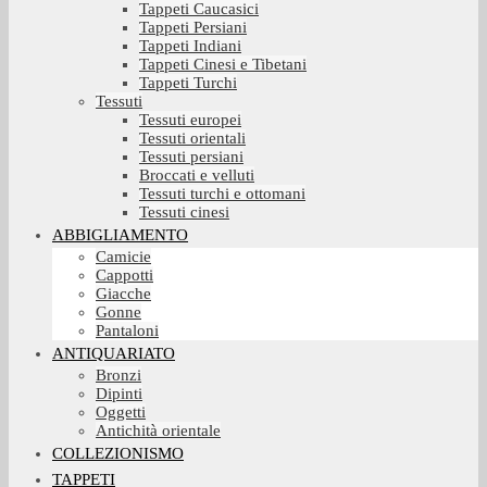
Tappeti Caucasici
Tappeti Persiani
Tappeti Indiani
Tappeti Cinesi e Tibetani
Tappeti Turchi
Tessuti
Tessuti europei
Tessuti orientali
Tessuti persiani
Broccati e velluti
Tessuti turchi e ottomani
Tessuti cinesi
ABBIGLIAMENTO
Camicie
Cappotti
Giacche
Gonne
Pantaloni
ANTIQUARIATO
Bronzi
Dipinti
Oggetti
Antichità orientale
COLLEZIONISMO
TAPPETI