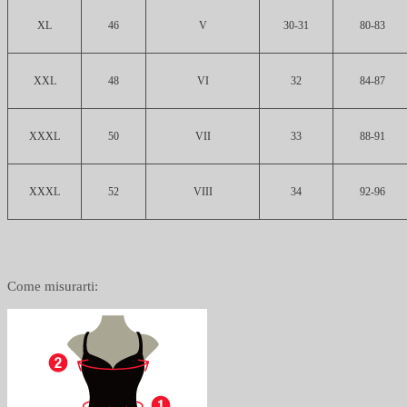
XL
46
V
30-31
80-83
XXL
48
VI
32
84-87
XXXL
50
VII
33
88-91
XXXL
52
VIII
34
92-96
Come misurarti: