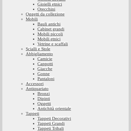
Gioielli etnici
Orecchini
Oggetti da collezione
Mobili
Bauli antichi
Cabinet grandi
Mobili piccoli
Mobili etnici
Vetrine e scaffali
Scialli e Stole
Abbigliamento
Camicie
Cappotti
Giacche
Gonne
Pantaloni
Accessori
Antiquariato
Bronzi
Dipinti
Oggetti
Antichità orientale
Tappeti
Tappeti Decorativi
Tappeti Grandi
Tappeti Tribali