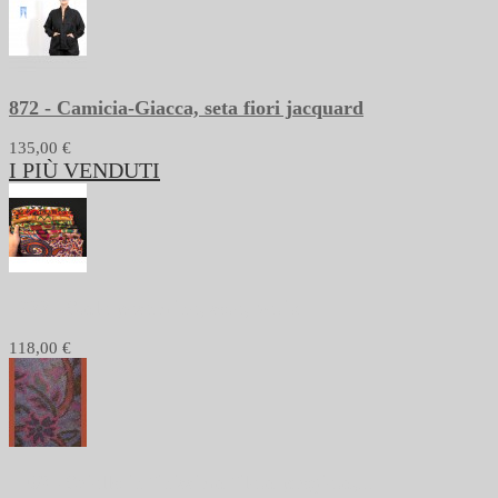
872 - Camicia-Giacca, seta fiori jacquard
135,00 €
I PIÙ VENDUTI
1233 - Stola pashmina, seta, batik
118,00 €
1168 - Scialle in finissimo filato pregiato,...