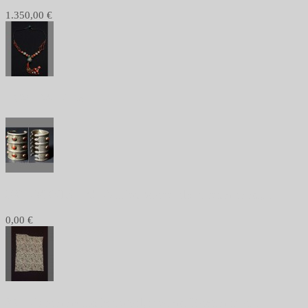
1.350,00 €
1084 - Venduto
982 - VENDUTO -Antico bracciale turcomanno,...
0,00 €
301 - Frammento Mughal, ricamo Kashmiri a...