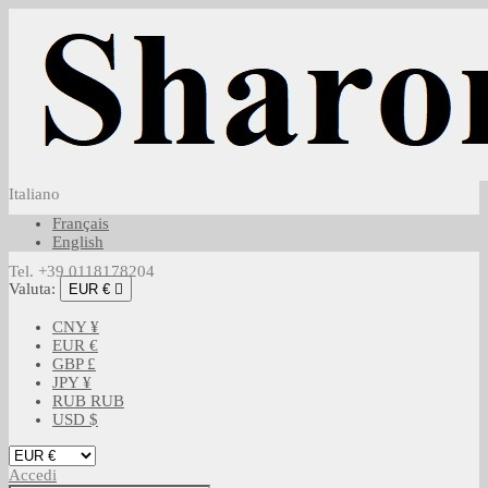
Italiano
Français
English
Tel. +39 0118178204
Valuta:
EUR €

CNY ¥
EUR €
GBP £
JPY ¥
RUB RUB
USD $
Accedi