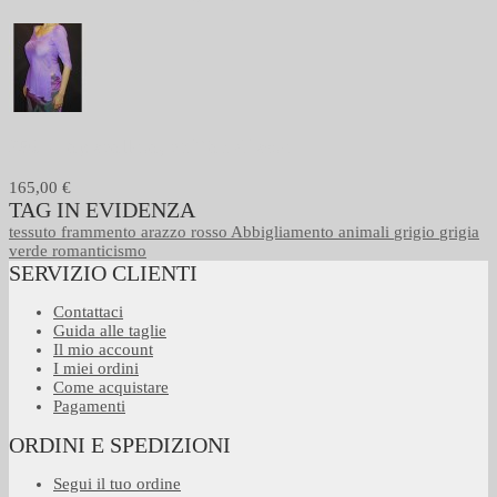
256 - Top scollato, chiffon di seta
165,00 €
TAG IN EVIDENZA
tessuto
frammento
arazzo
rosso
Abbigliamento
animali
grigio
grigia
verde
romanticismo
SERVIZIO CLIENTI
Contattaci
Guida alle taglie
Il mio account
I miei ordini
Come acquistare
Pagamenti
ORDINI E SPEDIZIONI
Segui il tuo ordine