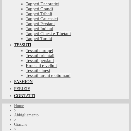
Tappeti Decorativi
Tappeti Grandi
Tappeti Tribali
Tappeti Caucasici
Tappeti Persiani
Tappeti Indiani
Tappeti Cinesi e Tibetani
Tappeti Turchi
TESSUTI
Tessuti europei
Tessuti orientali
Tessuti persiani
Broccati e velluti
Tessuti cinesi
Tessuti turchi e ottomani
FASHION
PERIZIE
CONTATTI
Home
>
Abbigliamento
>
Giacche
>