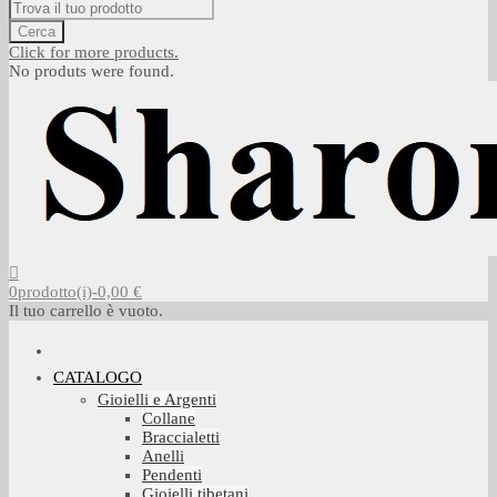
Cerca
Click for more products.
No produts were found.
0
prodotto(i)
-
0,00 €
Il tuo carrello è vuoto.
CATALOGO
Gioielli e Argenti
Collane
Braccialetti
Anelli
Pendenti
Gioielli tibetani