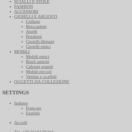
SCIALLI E STOLE
FASHION
ACCESSORI
GIOIELLI E ARGENTI
Collane
Braccialetti
Anelli
Pendenti
Gioielli tibetani
Gioielli etnici
MOBILI
Mobili etnici
Bauli antichi
Cabinet grandi
Mobili piccoli
Vetrine e scaffali
OGGETTI DA COLLEZIONE
SETTINGS
Italiano
Français
English
Accedi