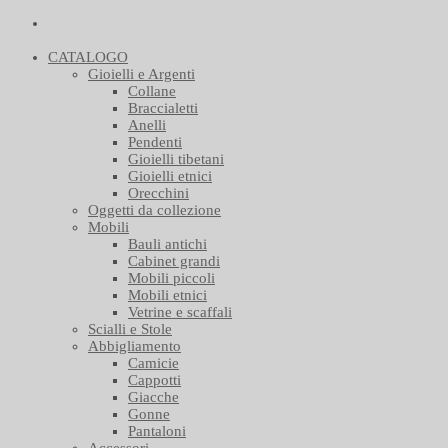
CATALOGO
Gioielli e Argenti
Collane
Braccialetti
Anelli
Pendenti
Gioielli tibetani
Gioielli etnici
Orecchini
Oggetti da collezione
Mobili
Bauli antichi
Cabinet grandi
Mobili piccoli
Mobili etnici
Vetrine e scaffali
Scialli e Stole
Abbigliamento
Camicie
Cappotti
Giacche
Gonne
Pantaloni