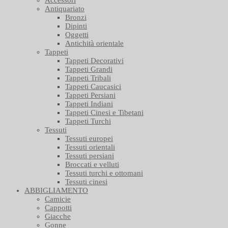
Accessori
Antiquariato
Bronzi
Dipinti
Oggetti
Antichità orientale
Tappeti
Tappeti Decorativi
Tappeti Grandi
Tappeti Tribali
Tappeti Caucasici
Tappeti Persiani
Tappeti Indiani
Tappeti Cinesi e Tibetani
Tappeti Turchi
Tessuti
Tessuti europei
Tessuti orientali
Tessuti persiani
Broccati e velluti
Tessuti turchi e ottomani
Tessuti cinesi
ABBIGLIAMENTO
Camicie
Cappotti
Giacche
Gonne