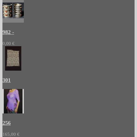
982 -
0,00 €
301
256
165,00 €