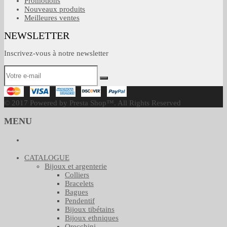
Promotions
Nouveaux produits
Meilleures ventes
NEWSLETTER
Inscrivez-vous à notre newsletter
© 2017 Powered by Presta Shop™. All Rights Reserved
MENU
CATALOGUE
Bijoux et argenterie
Colliers
Bracelets
Bagues
Pendentif
Bijoux tibétains
Bijoux ethniques
Orecchini