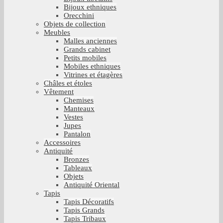
Bijoux ethniques
Orecchini
Objets de collection
Meubles
Malles anciennes
Grands cabinet
Petits mobiles
Mobiles ethniques
Vitrines et étagères
Châles et étoles
Vêtement
Chemises
Manteaux
Vestes
Jupes
Pantalon
Accessoires
Antiquité
Bronzes
Tableaux
Objets
Antiquité Oriental
Tapis
Tapis Décoratifs
Tapis Grands
Tapis Tribaux