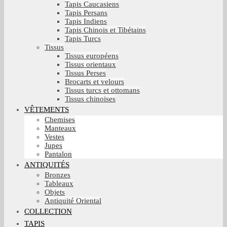
Tapis Caucasiens
Tapis Persans
Tapis Indiens
Tapis Chinois et Tibétains
Tapis Turcs
Tissus
Tissus européens
Tissus orientaux
Tissus Perses
Brocarts et velours
Tissus turcs et ottomans
Tissus chinoises
VÊTEMENTS
Chemises
Manteaux
Vestes
Jupes
Pantalon
ANTIQUITÉS
Bronzes
Tableaux
Objets
Antiquité Oriental
COLLECTION
TAPIS