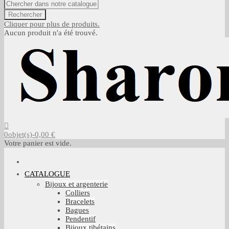
Rechercher
Cliquer pour plus de produits.
Aucun produit n'a été trouvé.
0
objet(s)
-
0,00 €
Votre panier est vide.
CATALOGUE
Bijoux et argenterie
Colliers
Bracelets
Bagues
Pendentif
Bijoux tibétains