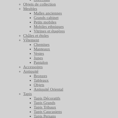
Objets de collection
Meubles
Malles anciennes
Grands cabinet
Petits mobiles
Mobiles ethniques
Vitrines et étagères
Châles et étoles
Vêtement
Chemises
Manteaux
Vestes
Jupes
Pantalon
Accessoires
Antiquité
Bronzes
Tableaux
Objets
Antiquité Oriental
Tapis
Tapis Décoratifs
Tapis Grands
Tapis Tribaux
Tapis Caucasiens
Tapis Persans