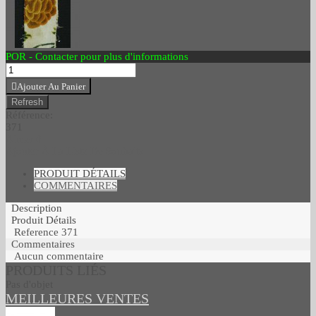
POR - Contacter pour plus d'informations
Ajouter Au Panier
Référence:
371
Aimer
0
Ajouter À La Liste De Souhaits
PRODUIT DÉTAILS
COMMENTAIRES
Description
Produit Détails
Reference
371
Commentaires
Aucun commentaire
PRODUITS LIÉS
Pas d'objet
MEILLEURES VENTES