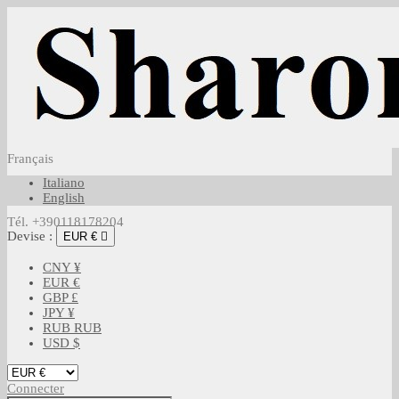
Français
Italiano
English
Tél. +390118178204
Devise :
EUR €

CNY ¥
EUR €
GBP £
JPY ¥
RUB RUB
USD $
Connecter