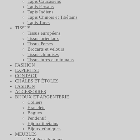
Tapis Caucasiens
Tapis Persans
Tapis Indiens
Tapis Chinois et Tibétains
Tapis Turcs
TISSUS
Tissus européens
Tissus orientaux
Tissus Perses
Brocarts et velours
Tissus chinoises
Tissus turcs et ottomans
FASHION
EXPERTISE
CONTACT
CHÂLES ET ÉTOLES
FASHION
ACCESSOIRES
BIJOUX ET ARGENTERIE
Colliers
Bracelets
Bagues
Pendentif
Bijoux tibétains
Bijoux ethniques
MEUBLES
Mobiles ethniques