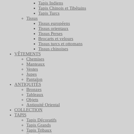
Tapis Indiens
Tapis Chinois et Tibétains
Tapis Turcs
Tissus
Tissus européens
Tissus orientaux
Tissus Perses
Brocarts et velours
Tissus turcs et ottomans
Tissus chinoises
VÊTEMENTS
Chemises
Manteaux
Vestes
Jupes
Pantalon
ANTIQUITÉS
Bronzes
Tableaux
Objets
Antiquité Oriental
COLLECTION
TAPIS
Tapis Décoratifs
Tapis Grands
Tapis Tribaux