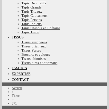
Tapis Décoratifs
Tapis Grands
Tapis Tribaux
Tapis Caucasiens
Tapis Persans
Tapis Indiens
Tapis Chinois et Tibétains
Tapis Turcs
TISSUS
Tissus européens
Tissus orientaux
Tissus Perses
Brocarts et velours
Tissus chinoises
Tissus turcs et ottomans
FASHION
EXPERTISE
CONTACT
Accueil
>
Tissus
>
371