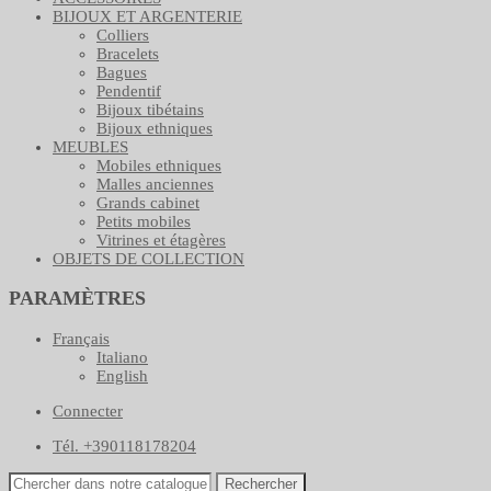
BIJOUX ET ARGENTERIE
Colliers
Bracelets
Bagues
Pendentif
Bijoux tibétains
Bijoux ethniques
MEUBLES
Mobiles ethniques
Malles anciennes
Grands cabinet
Petits mobiles
Vitrines et étagères
OBJETS DE COLLECTION
PARAMÈTRES
Français
Italiano
English
Connecter
Tél. +390118178204
Rechercher