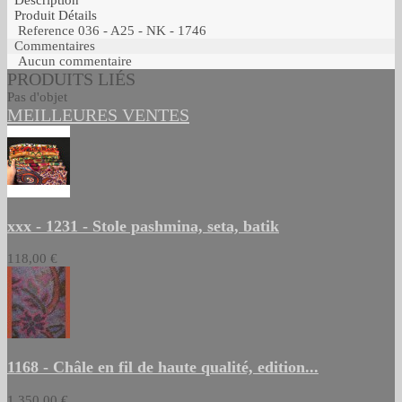
Description
Produit Détails
Reference
036 - A25 - NK - 1746
Commentaires
Aucun commentaire
PRODUITS LIÉS
Pas d'objet
MEILLEURES VENTES
xxx - 1231 - Stole pashmina, seta, batik
118,00 €
1168 - Châle en fil de haute qualité, edition...
1 350,00 €