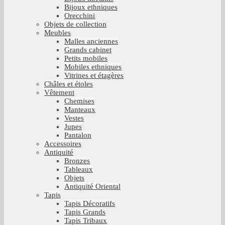
Bijoux ethniques
Orecchini
Objets de collection
Meubles
Malles anciennes
Grands cabinet
Petits mobiles
Mobiles ethniques
Vitrines et étagères
Châles et étoles
Vêtement
Chemises
Manteaux
Vestes
Jupes
Pantalon
Accessoires
Antiquité
Bronzes
Tableaux
Objets
Antiquité Oriental
Tapis
Tapis Décoratifs
Tapis Grands
Tapis Tribaux