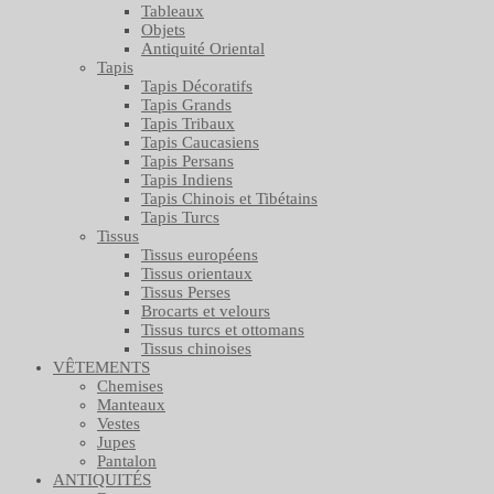
Tableaux
Objets
Antiquité Oriental
Tapis
Tapis Décoratifs
Tapis Grands
Tapis Tribaux
Tapis Caucasiens
Tapis Persans
Tapis Indiens
Tapis Chinois et Tibétains
Tapis Turcs
Tissus
Tissus européens
Tissus orientaux
Tissus Perses
Brocarts et velours
Tissus turcs et ottomans
Tissus chinoises
VÊTEMENTS
Chemises
Manteaux
Vestes
Jupes
Pantalon
ANTIQUITÉS