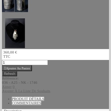
360,00 €
TTC
Ajouter Au Panier
Référence:
036 - A25 - NK - 1746
Aimer
0
Ajouter À La Liste De Souhaits
PRODUIT DÉTAILS
COMMENTAIRES