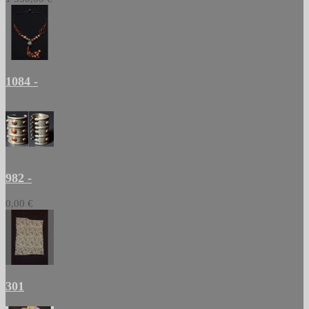
1084 -
982 -
0,00 €
301