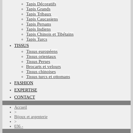
Tapis Décoratifs
Tapis Grands
Tapis Tribaux
Tapis Caucasiens
Tapis Persans
Tapis Indiens
Tapis Chinois et Tibétains
Tapis Turcs
TISSUS
Tissus européens
Tissus orientaux
Tissus Perses
Brocarts et velours
Tissus chinoises
Tissus turcs et ottomans
FASHION
EXPERTISE
CONTACT
Accueil
>
Bijoux et argenterie
>
036 -