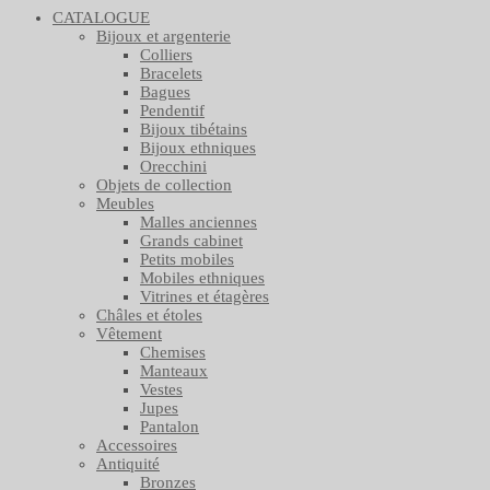
CATALOGUE
Bijoux et argenterie
Colliers
Bracelets
Bagues
Pendentif
Bijoux tibétains
Bijoux ethniques
Orecchini
Objets de collection
Meubles
Malles anciennes
Grands cabinet
Petits mobiles
Mobiles ethniques
Vitrines et étagères
Châles et étoles
Vêtement
Chemises
Manteaux
Vestes
Jupes
Pantalon
Accessoires
Antiquité
Bronzes