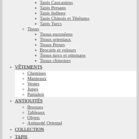
Tapis Caucasiens
Tapis Persans
Tapis Indiens
Tapis Chinois et Tibétains
Tapis Turcs
Tissus
Tissus européens
Tissus orientaux
Tissus Perses
Brocarts et velours
Tissus turcs et ottomans
Tissus chinoises
VÊTEMENTS
Chemises
Manteaux
Vestes
Jupes
Pantalon
ANTIQUITÉS
Bronzes
Tableaux
Objets
Antiquité Oriental
COLLECTION
TAPIS