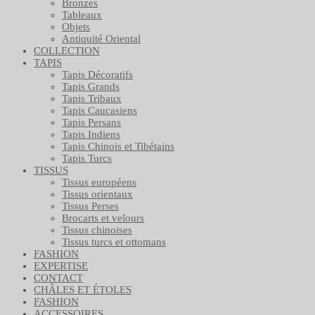
Bronzes
Tableaux
Objets
Antiquité Oriental
COLLECTION
TAPIS
Tapis Décoratifs
Tapis Grands
Tapis Tribaux
Tapis Caucasiens
Tapis Persans
Tapis Indiens
Tapis Chinois et Tibétains
Tapis Turcs
TISSUS
Tissus européens
Tissus orientaux
Tissus Perses
Brocarts et velours
Tissus chinoises
Tissus turcs et ottomans
FASHION
EXPERTISE
CONTACT
CHÂLES ET ÉTOLES
FASHION
ACCESSOIRES