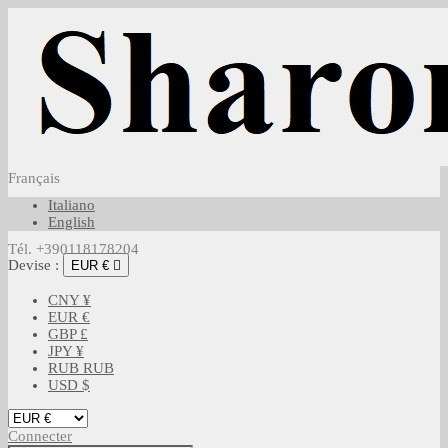
Français
Italiano
English
Tél. +390118178204
Devise :
EUR €

CNY ¥
EUR €
GBP £
JPY ¥
RUB RUB
USD $
Connecter