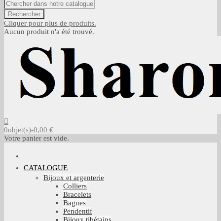
Rechercher
Cliquer pour plus de produits.
Aucun produit n'a été trouvé.
0
objet(s)
-
0,00 €
Votre panier est vide.
CATALOGUE
Bijoux et argenterie
Colliers
Bracelets
Bagues
Pendentif
Bijoux tibétains