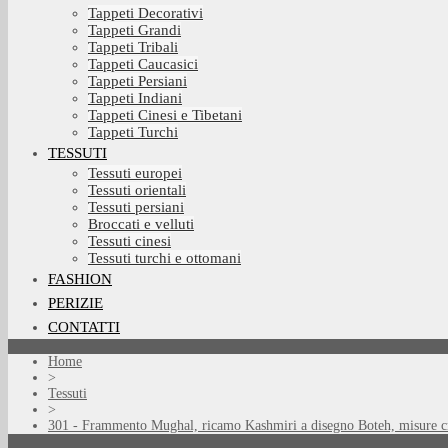
Tappeti Decorativi
Tappeti Grandi
Tappeti Tribali
Tappeti Caucasici
Tappeti Persiani
Tappeti Indiani
Tappeti Cinesi e Tibetani
Tappeti Turchi
TESSUTI
Tessuti europei
Tessuti orientali
Tessuti persiani
Broccati e velluti
Tessuti cinesi
Tessuti turchi e ottomani
FASHION
PERIZIE
CONTATTI
Home
>
Tessuti
>
301 - Frammento Mughal, ricamo Kashmiri a disegno Boteh, misure c