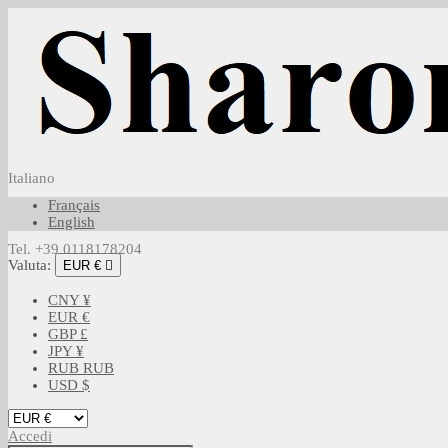
Italiano
Français
English
Tel. +39 0118178204
Valuta:
EUR €

CNY ¥
EUR €
GBP £
JPY ¥
RUB RUB
USD $
Accedi