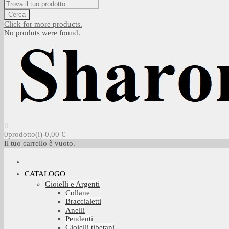
Cerca
Click for more products.
No produts were found.
0
prodotto(i)
-
0,00 €
Il tuo carrello è vuoto.
CATALOGO
Gioielli e Argenti
Collane
Braccialetti
Anelli
Pendenti
Gioielli tibetani