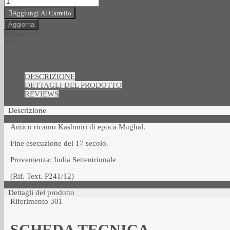
Aggiungi Al Carrello
Reference:
301
Love
0
Aggiungi Alla Lista Desideri
DESCRIZIONE
DETTAGLI DEL PRODOTTO
REVIEWS
Descrizione
Antico ricamo Kashmiri di epoca Mughal.
Fine esecuzione del 17 secolo.
Provenienza: India Settentrionale
(Rif. Text. P241/12)
Dettagli del prodotto
Riferimento
301
SCHEDA TECNICA