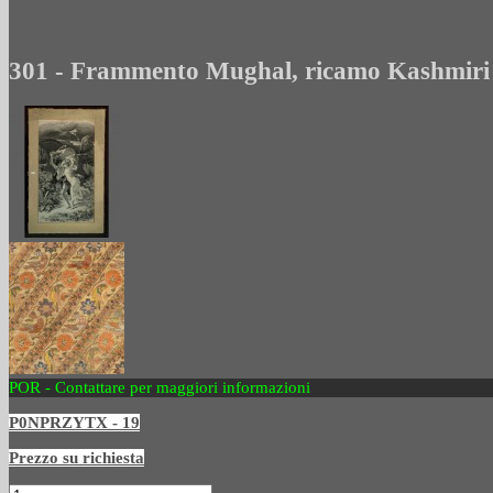
301 - Frammento Mughal, ricamo Kashmiri a
POR - Contattare per maggiori informazioni
P0NPRZYTX - 19
Prezzo su richiesta