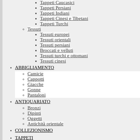
Tappeti Caucasici
Tappeti Persiani
Tappeti Indiani
Tappeti Cinesi e Tibetani
Tappeti Turchi
Tessuti
Tessuti europei
Tessuti orientali
Tessuti persiani
Broccati e velluti
Tessuti turchi e ottomani
Tessuti cinesi
ABBIGLIAMENTO
Camicie
Cappotti
Giacche
Gonne
Pantaloni
ANTIQUARIATO
Bronzi
Dipinti
Oggetti
Antichità orientale
COLLEZIONISMO
TAPPETI