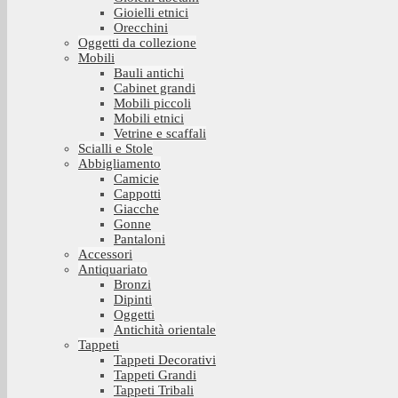
Gioielli etnici
Orecchini
Oggetti da collezione
Mobili
Bauli antichi
Cabinet grandi
Mobili piccoli
Mobili etnici
Vetrine e scaffali
Scialli e Stole
Abbigliamento
Camicie
Cappotti
Giacche
Gonne
Pantaloni
Accessori
Antiquariato
Bronzi
Dipinti
Oggetti
Antichità orientale
Tappeti
Tappeti Decorativi
Tappeti Grandi
Tappeti Tribali