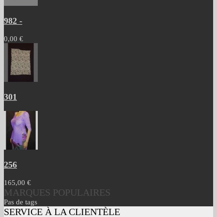
982 -
0,00 €
301
256
165,00 €
MARQUES POPULAIRES
Pas de tags
SERVICE À LA CLIENTÈLE