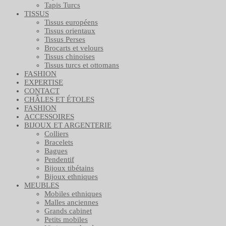
Tapis Turcs
TISSUS
Tissus européens
Tissus orientaux
Tissus Perses
Brocarts et velours
Tissus chinoises
Tissus turcs et ottomans
FASHION
EXPERTISE
CONTACT
CHÂLES ET ÉTOLES
FASHION
ACCESSOIRES
BIJOUX ET ARGENTERIE
Colliers
Bracelets
Bagues
Pendentif
Bijoux tibétains
Bijoux ethniques
MEUBLES
Mobiles ethniques
Malles anciennes
Grands cabinet
Petits mobiles