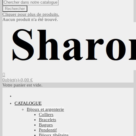
Rechercher
Cliquer pour plus de produits.
Aucun produit n'a été trouvé.
0
objet(s)
-
0,00 €
Votre panier est vide.
CATALOGUE
Bijoux et argenterie
Colliers
Bracelets
Bagues
Pendentif
Bijoux tibétains