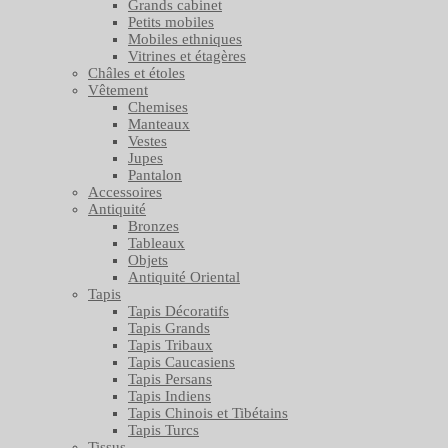
Grands cabinet
Petits mobiles
Mobiles ethniques
Vitrines et étagères
Châles et étoles
Vêtement
Chemises
Manteaux
Vestes
Jupes
Pantalon
Accessoires
Antiquité
Bronzes
Tableaux
Objets
Antiquité Oriental
Tapis
Tapis Décoratifs
Tapis Grands
Tapis Tribaux
Tapis Caucasiens
Tapis Persans
Tapis Indiens
Tapis Chinois et Tibétains
Tapis Turcs
Tissus