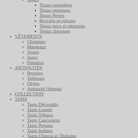
Tissus européens
Tissus orientaux
Tissus Perses
Brocarts et velours
Tissus turcs et ottomans
Tissus chinoises
VÊTEMENTS
Chemises
Manteaux
Vestes
Jupes
Pantalon
ANTIQUITÉS
Bronzes
Tableaux
Objets
Antiquité Oriental
COLLECTION
TAPIS
Tapis Décoratifs
Tapis Grands
Tapis Tribaux
Tapis Caucasiens
Tapis Persans
Tapis Indiens
Tapis Chinois et Tibétains