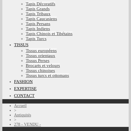
Tapis Décoratifs
Tapis Grands
Tapis Tribaux
Tapis Caucasiens
Tapis Persans
Tapis Indiens
Tapis Chinois et Tibétains
Tapis Turcs
TISSUS
Tissus européens
Tissus orientaux
Tissus Perses
Brocarts et velours
Tissus chinoises
Tissus turcs et ottomans
FASHION
EXPERTISE
CONTACT
Accueil
>
Antiquités
>
278 - VENDU -