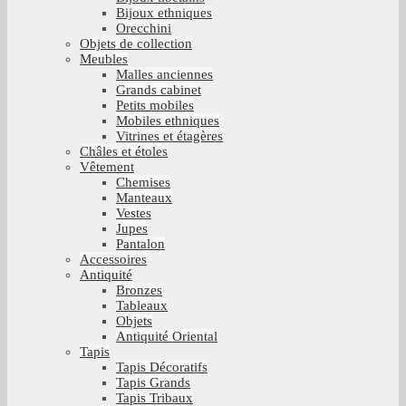
Bijoux ethniques
Orecchini
Objets de collection
Meubles
Malles anciennes
Grands cabinet
Petits mobiles
Mobiles ethniques
Vitrines et étagères
Châles et étoles
Vêtement
Chemises
Manteaux
Vestes
Jupes
Pantalon
Accessoires
Antiquité
Bronzes
Tableaux
Objets
Antiquité Oriental
Tapis
Tapis Décoratifs
Tapis Grands
Tapis Tribaux