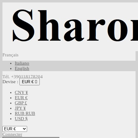
Français
Italiano
English
Tél. +390118178204
Devise :
EUR €

CNY ¥
EUR €
GBP £
JPY ¥
RUB RUB
USD $
Connecter