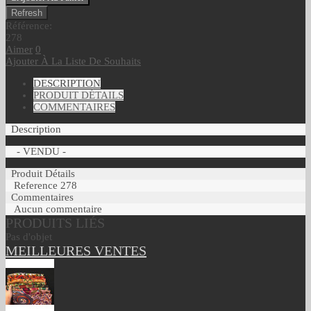
Référence:
278
Aimer
0
Ajouter À La Liste De Souhaits
DESCRIPTION
PRODUIT DÉTAILS
COMMENTAIRES
Description
- VENDU -
Produit Détails
Reference
278
Commentaires
Aucun commentaire
PRODUITS LIÉS
Pas d'objet
MEILLEURES VENTES