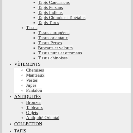
Tapis Caucasiens
Tapis Persans
Tapis Indiens
Tapis Chinois et Tibétains
Tapis Turcs
Tissus
Tissus européens
Tissus orientaux
Tissus Perses
Brocarts et velours
Tissus turcs et ottomans
Tissus chinoises
VÊTEMENTS
Chemises
Manteaux
Vestes
Jupes
Pantalon
ANTIQUITÉS
Bronzes
Tableaux
Objets
Antiquité Oriental
COLLECTION
TAPIS