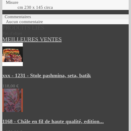
Misure
cm 230 x 145 circa
Commentaires
Aucun commentaire
PRODUITS LIÉS
Pas d'objet
MEILLEURES VENTES
xxx - 1231 - Stole pashmina, seta, batik
118,00 €
1168 - Châle en fil de haute qualité, edition...