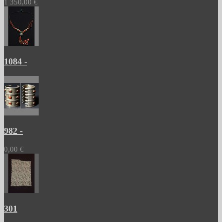
1 350,00 €
1084 -
982 -
0,00 €
301