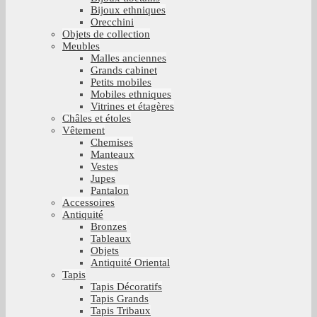
Bijoux ethniques
Orecchini
Objets de collection
Meubles
Malles anciennes
Grands cabinet
Petits mobiles
Mobiles ethniques
Vitrines et étagères
Châles et étoles
Vêtement
Chemises
Manteaux
Vestes
Jupes
Pantalon
Accessoires
Antiquité
Bronzes
Tableaux
Objets
Antiquité Oriental
Tapis
Tapis Décoratifs
Tapis Grands
Tapis Tribaux