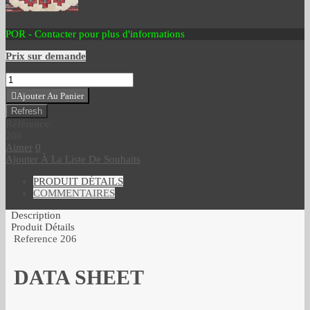
POR - Contacter pour plus d'informations
Prix sur demande
Ajouter Au Panier
Référence:
206
Aimer
0
Ajouter À La Liste De Souhaits
PRODUIT DÉTAILS
COMMENTAIRES
Description
Produit Détails
Reference
206
DATA SHEET