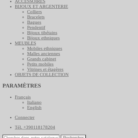
ACCESSOIRES
BIJOUX ET ARGENTERIE
Colliers
Bracelets
Bagues
Pendentif
Bijoux tibétains
Bijoux ethniques
MEUBLES
Mobiles ethniques
Malles anciennes
Grands cabinet
Petits mobiles
Vitrines et étagères
OBJETS DE COLLECTION
PARAMÈTRES
Français
Italiano
English
Connecter
Tél. +390118178204
Rechercher