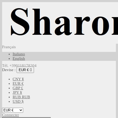
Français
Italiano
English
Tél. +390118178204
Devise :
EUR €

CNY ¥
EUR €
GBP £
JPY ¥
RUB RUB
USD $
Connecter