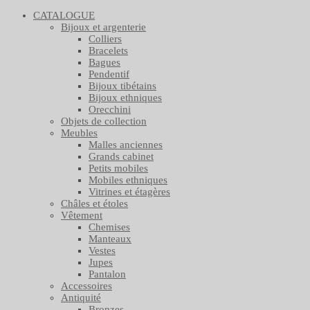
CATALOGUE
Bijoux et argenterie
Colliers
Bracelets
Bagues
Pendentif
Bijoux tibétains
Bijoux ethniques
Orecchini
Objets de collection
Meubles
Malles anciennes
Grands cabinet
Petits mobiles
Mobiles ethniques
Vitrines et étagères
Châles et étoles
Vêtement
Chemises
Manteaux
Vestes
Jupes
Pantalon
Accessoires
Antiquité
Bronzes