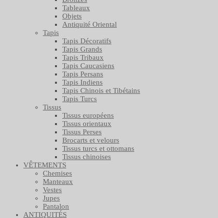
Tableaux
Objets
Antiquité Oriental
Tapis
Tapis Décoratifs
Tapis Grands
Tapis Tribaux
Tapis Caucasiens
Tapis Persans
Tapis Indiens
Tapis Chinois et Tibétains
Tapis Turcs
Tissus
Tissus européens
Tissus orientaux
Tissus Perses
Brocarts et velours
Tissus turcs et ottomans
Tissus chinoises
VÊTEMENTS
Chemises
Manteaux
Vestes
Jupes
Pantalon
ANTIQUITÉS