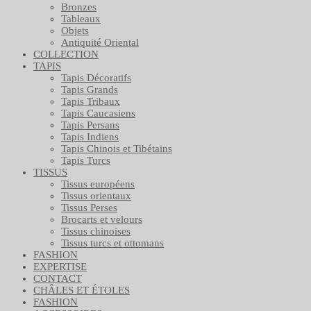
Bronzes
Tableaux
Objets
Antiquité Oriental
COLLECTION
TAPIS
Tapis Décoratifs
Tapis Grands
Tapis Tribaux
Tapis Caucasiens
Tapis Persans
Tapis Indiens
Tapis Chinois et Tibétains
Tapis Turcs
TISSUS
Tissus européens
Tissus orientaux
Tissus Perses
Brocarts et velours
Tissus chinoises
Tissus turcs et ottomans
FASHION
EXPERTISE
CONTACT
CHÂLES ET ÉTOLES
FASHION