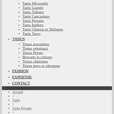
Tapis Décoratifs
Tapis Grands
Tapis Tribaux
Tapis Caucasiens
Tapis Persans
Tapis Indiens
Tapis Chinois et Tibétains
Tapis Turcs
TISSUS
Tissus européens
Tissus orientaux
Tissus Perses
Brocarts et velours
Tissus chinoises
Tissus turcs et ottomans
FASHION
EXPERTISE
CONTACT
Accueil
>
Tapis
>
Tapis Persans
>