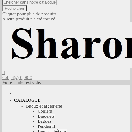
Rechercher
Cliquer pour plus de produits.
Aucun produit n'a été trouvé.
0
objet(s)
-
0,00 €
Votre panier est vide.
CATALOGUE
Bijoux et argenterie
Colliers
Bracelets
Bagues
Pendentif
Bijoux tibétains