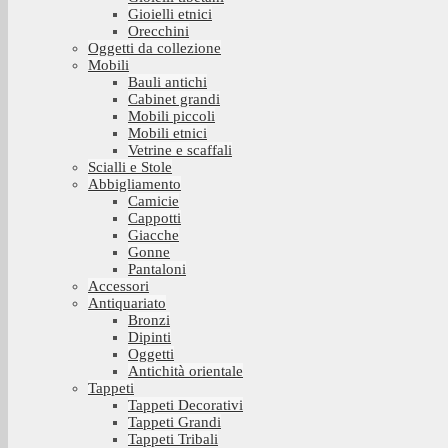
Gioielli etnici
Orecchini
Oggetti da collezione
Mobili
Bauli antichi
Cabinet grandi
Mobili piccoli
Mobili etnici
Vetrine e scaffali
Scialli e Stole
Abbigliamento
Camicie
Cappotti
Giacche
Gonne
Pantaloni
Accessori
Antiquariato
Bronzi
Dipinti
Oggetti
Antichità orientale
Tappeti
Tappeti Decorativi
Tappeti Grandi
Tappeti Tribali