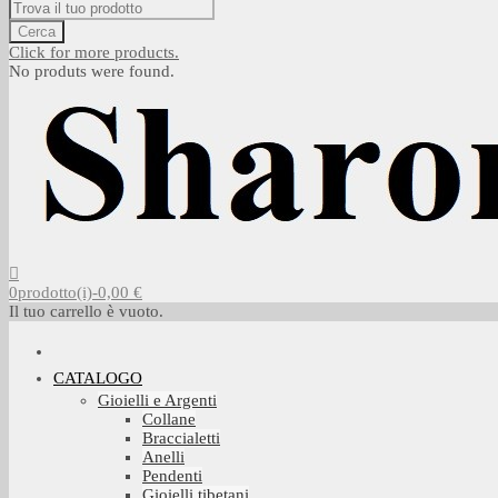
Cerca
Click for more products.
No produts were found.
0
prodotto(i)
-
0,00 €
Il tuo carrello è vuoto.
CATALOGO
Gioielli e Argenti
Collane
Braccialetti
Anelli
Pendenti
Gioielli tibetani