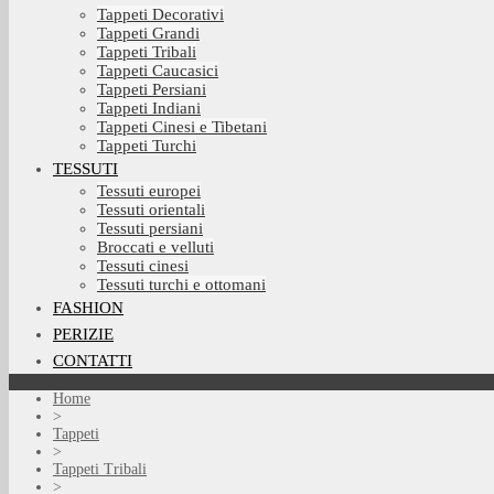
Tappeti Decorativi
Tappeti Grandi
Tappeti Tribali
Tappeti Caucasici
Tappeti Persiani
Tappeti Indiani
Tappeti Cinesi e Tibetani
Tappeti Turchi
TESSUTI
Tessuti europei
Tessuti orientali
Tessuti persiani
Broccati e velluti
Tessuti cinesi
Tessuti turchi e ottomani
FASHION
PERIZIE
CONTATTI
Home
>
Tappeti
>
Tappeti Tribali
>