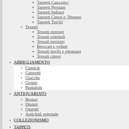
Tappeti Caucasici
Tappeti Persiani
Tappeti Indiani
Tappeti Cinesi e Tibetani
Tappeti Turchi
Tessuti
Tessuti europei
Tessuti orientali
Tessuti persiani
Broccati e velluti
Tessuti turchi e ottomani
Tessuti cinesi
ABBIGLIAMENTO
Camicie
Cappotti
Giacche
Gonne
Pantaloni
ANTIQUARIATO
Bronzi
Dipinti
Oggetti
Antichità orientale
COLLEZIONISMO
TAPPETI