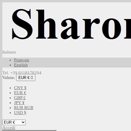
Italiano
Français
English
Tel. +39 0118178204
Valuta:
EUR €

CNY ¥
EUR €
GBP £
JPY ¥
RUB RUB
USD $
Accedi