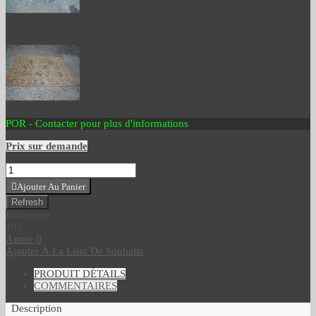
POR - Contacter pour plus d'informations
Prix sur demande
Ajouter Au Panier
Référence:
182
Aimer
0
Ajouter À La Liste De Souhaits
PRODUIT DÉTAILS
COMMENTAIRES
Description