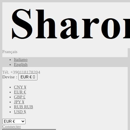
Français
Italiano
English
Tél. +390118178204
Devise :
EUR €

CNY ¥
EUR €
GBP £
JPY ¥
RUB RUB
USD $
Connecter