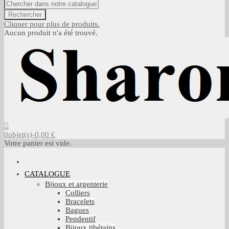
Rechercher
Cliquer pour plus de produits.
Aucun produit n'a été trouvé.
0
objet(s)
-
0,00 €
Votre panier est vide.
CATALOGUE
Bijoux et argenterie
Colliers
Bracelets
Bagues
Pendentif
Bijoux tibétains