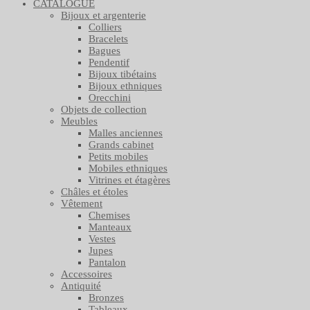
CATALOGUE
Bijoux et argenterie
Colliers
Bracelets
Bagues
Pendentif
Bijoux tibétains
Bijoux ethniques
Orecchini
Objets de collection
Meubles
Malles anciennes
Grands cabinet
Petits mobiles
Mobiles ethniques
Vitrines et étagères
Châles et étoles
Vêtement
Chemises
Manteaux
Vestes
Jupes
Pantalon
Accessoires
Antiquité
Bronzes
Tableaux