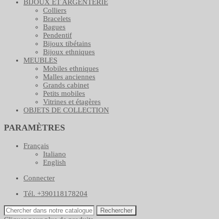
BIJOUX ET ARGENTERIE
Colliers
Bracelets
Bagues
Pendentif
Bijoux tibétains
Bijoux ethniques
MEUBLES
Mobiles ethniques
Malles anciennes
Grands cabinet
Petits mobiles
Vitrines et étagères
OBJETS DE COLLECTION
PARAMÈTRES
Français
Italiano
English
Connecter
Tél. +390118178204
Rechercher