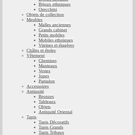
Bijoux ethniques
Orecchini
Objets de collection
Meubles
Malles anciennes
Grands cabinet
Petits mobiles
Mobiles ethniques
Vitrines et étagères
Châles et étoles
Vêtement
Chemises
Manteaux
Vestes
Jupes
Pantalon
Accessoires
Antiquité
Bronzes
Tableaux
Objets
Antiquité Oriental
Tapis
Tapis Décoratifs
Tapis Grands
Tapis Tribaux