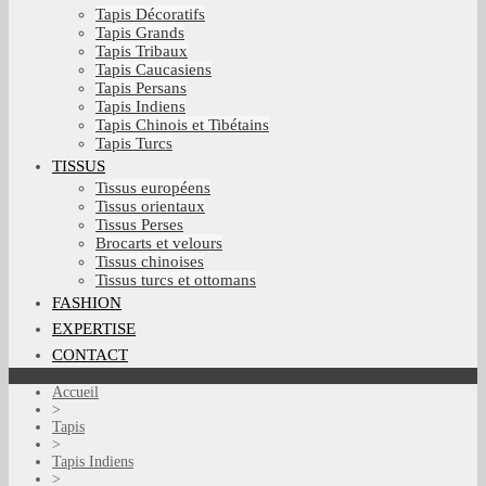
Tapis Décoratifs
Tapis Grands
Tapis Tribaux
Tapis Caucasiens
Tapis Persans
Tapis Indiens
Tapis Chinois et Tibétains
Tapis Turcs
TISSUS
Tissus européens
Tissus orientaux
Tissus Perses
Brocarts et velours
Tissus chinoises
Tissus turcs et ottomans
FASHION
EXPERTISE
CONTACT
Accueil
>
Tapis
>
Tapis Indiens
>