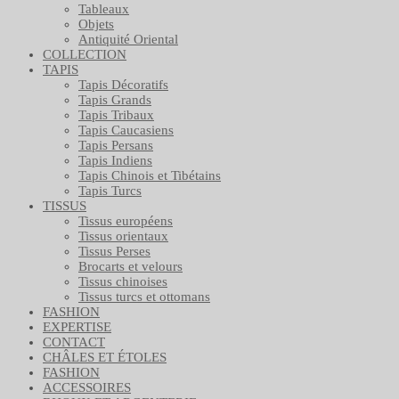
Tableaux
Objets
Antiquité Oriental
COLLECTION
TAPIS
Tapis Décoratifs
Tapis Grands
Tapis Tribaux
Tapis Caucasiens
Tapis Persans
Tapis Indiens
Tapis Chinois et Tibétains
Tapis Turcs
TISSUS
Tissus européens
Tissus orientaux
Tissus Perses
Brocarts et velours
Tissus chinoises
Tissus turcs et ottomans
FASHION
EXPERTISE
CONTACT
CHÂLES ET ÉTOLES
FASHION
ACCESSOIRES