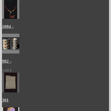
1084 -
982 -
0,00 €
301