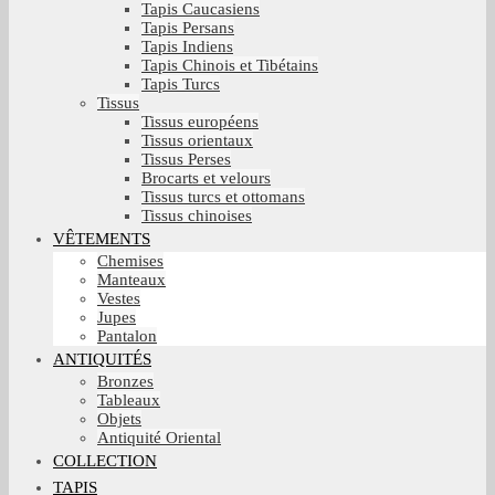
Tapis Caucasiens
Tapis Persans
Tapis Indiens
Tapis Chinois et Tibétains
Tapis Turcs
Tissus
Tissus européens
Tissus orientaux
Tissus Perses
Brocarts et velours
Tissus turcs et ottomans
Tissus chinoises
VÊTEMENTS
Chemises
Manteaux
Vestes
Jupes
Pantalon
ANTIQUITÉS
Bronzes
Tableaux
Objets
Antiquité Oriental
COLLECTION
TAPIS