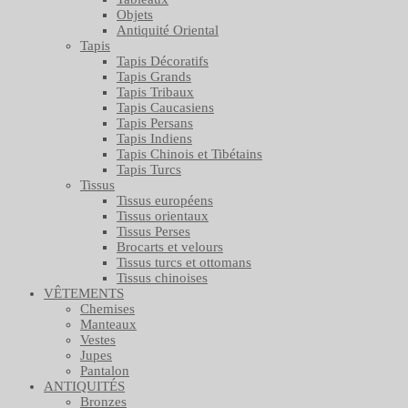
Objets
Antiquité Oriental
Tapis
Tapis Décoratifs
Tapis Grands
Tapis Tribaux
Tapis Caucasiens
Tapis Persans
Tapis Indiens
Tapis Chinois et Tibétains
Tapis Turcs
Tissus
Tissus européens
Tissus orientaux
Tissus Perses
Brocarts et velours
Tissus turcs et ottomans
Tissus chinoises
VÊTEMENTS
Chemises
Manteaux
Vestes
Jupes
Pantalon
ANTIQUITÉS
Bronzes