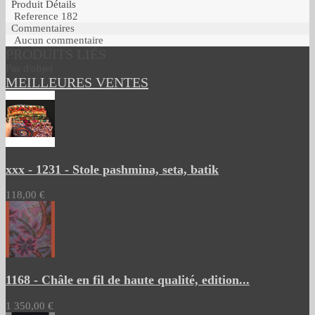
Produit Détails
Reference
182
Commentaires
Aucun commentaire
PRODUITS LIÉS
Pas d'objet
MEILLEURES VENTES
xxx - 1231 - Stole pashmina, seta, batik
118,00 €
1168 - Châle en fil de haute qualité, edition...
1 350,00 €