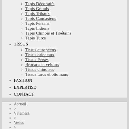
Tapis Décoratifs
Tapis Grands
Tapis Tribaux
Tapis Caucasiens
Tapis Persans
Tapis Indiens
Tapis Chinois et Tibétains
Tapis Turcs
TISSUS
Tissus européens
Tissus orientaux
Tissus Perses
Brocarts et velours
Tissus chinoises
Tissus turcs et ottomans
FASHION
EXPERTISE
CONTACT
Accueil
>
Vêtement
>
Vestes
>