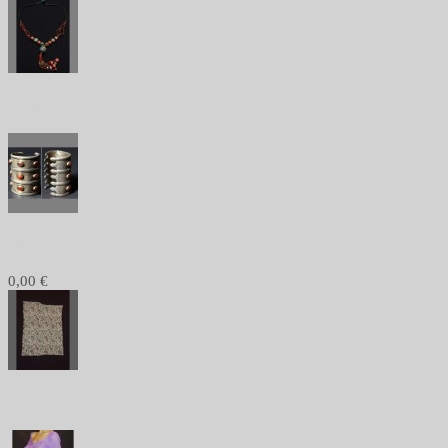
1084 -
982 -
0,00 €
301