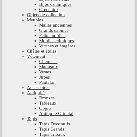
Bijoux ethniques
Orecchini
Objets de collection
Meubles
Malles anciennes
Grands cabinet
Petits mobiles
Mobiles ethniques
Vitrines et étagères
Châles et étoles
Vêtement
Chemises
Manteaux
Vestes
Jupes
Pantalon
Accessoires
Antiquité
Bronzes
Tableaux
Objets
Antiquité Oriental
Tapis
Tapis Décoratifs
Tapis Grands
Tapis Tribaux