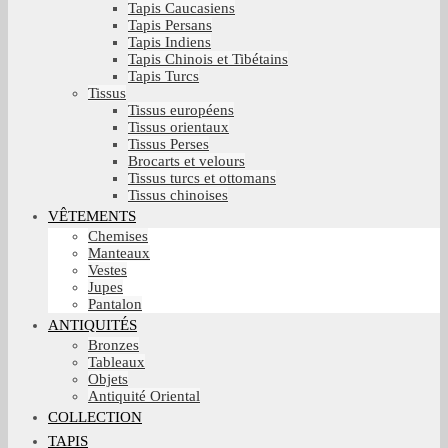
Tapis Caucasiens
Tapis Persans
Tapis Indiens
Tapis Chinois et Tibétains
Tapis Turcs
Tissus
Tissus européens
Tissus orientaux
Tissus Perses
Brocarts et velours
Tissus turcs et ottomans
Tissus chinoises
VÊTEMENTS
Chemises
Manteaux
Vestes
Jupes
Pantalon
ANTIQUITÉS
Bronzes
Tableaux
Objets
Antiquité Oriental
COLLECTION
TAPIS