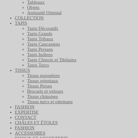
Tableaux
Objets
Antiquité Oriental
COLLECTION
TAPIS
Tapis Décoratifs
Tapis Grands
Tapis Tribaux
Tapis Caucasiens
Tapis Persans
Tapis Indiens
Tapis Chinois et Tibétains
Tapis Turcs
TISSUS
Tissus européens
Tissus orientaux
Tissus Perses
Brocarts et velours
Tissus chinoises
Tissus turcs et ottomans
FASHION
EXPERTISE
CONTACT
CHÂLES ET ÉTOLES
FASHION
ACCESSOIRES