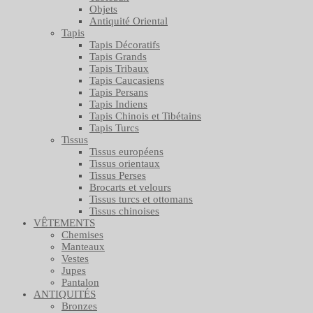
Objets
Antiquité Oriental
Tapis
Tapis Décoratifs
Tapis Grands
Tapis Tribaux
Tapis Caucasiens
Tapis Persans
Tapis Indiens
Tapis Chinois et Tibétains
Tapis Turcs
Tissus
Tissus européens
Tissus orientaux
Tissus Perses
Brocarts et velours
Tissus turcs et ottomans
Tissus chinoises
VÊTEMENTS
Chemises
Manteaux
Vestes
Jupes
Pantalon
ANTIQUITÉS
Bronzes