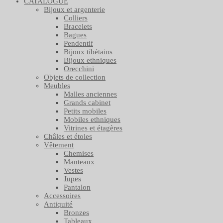
CATALOGUE
Bijoux et argenterie
Colliers
Bracelets
Bagues
Pendentif
Bijoux tibétains
Bijoux ethniques
Orecchini
Objets de collection
Meubles
Malles anciennes
Grands cabinet
Petits mobiles
Mobiles ethniques
Vitrines et étagères
Châles et étoles
Vêtement
Chemises
Manteaux
Vestes
Jupes
Pantalon
Accessoires
Antiquité
Bronzes
Tableaux