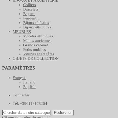
BIJOUX ET ARGENTERIE
Colliers
Bracelets
Bagues
Pendentif
Bijoux tibétains
Bijoux ethniques
MEUBLES
Mobiles ethniques
Malles anciennes
Grands cabinet
Petits mobiles
Vitrines et étagères
OBJETS DE COLLECTION
PARAMÈTRES
Français
Italiano
English
Connecter
Tél. +390118178204
Rechercher
Cliquer pour plus de produits.