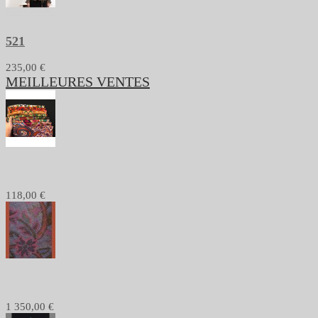
521
235,00 €
MEILLEURES VENTES
xxx - 1231 - Stole pashmina, seta, batik
118,00 €
1168 - Châle en fil de haute qualité, edition...
1 350,00 €