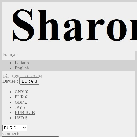
Français
Italiano
English
Tél. +390118178204
Devise :
EUR €

CNY ¥
EUR €
GBP £
JPY ¥
RUB RUB
USD $
Connecter