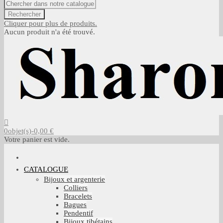
Rechercher
Cliquer pour plus de produits.
Aucun produit n'a été trouvé.
0
objet(s)
-
0,00 €
Votre panier est vide.
CATALOGUE
Bijoux et argenterie
Colliers
Bracelets
Bagues
Pendentif
Bijoux tibétains