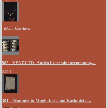
1084 - Venduto
982 - VENDUTO -Antico bracciale turcomanno,...
0,00 €
301 - Frammento Mughal, ricamo Kashmiri a...