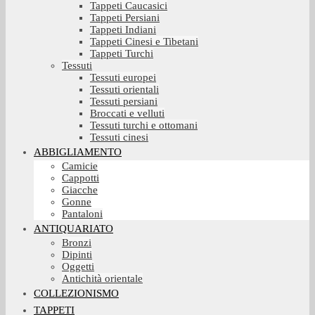
Tappeti Caucasici
Tappeti Persiani
Tappeti Indiani
Tappeti Cinesi e Tibetani
Tappeti Turchi
Tessuti
Tessuti europei
Tessuti orientali
Tessuti persiani
Broccati e velluti
Tessuti turchi e ottomani
Tessuti cinesi
ABBIGLIAMENTO
Camicie
Cappotti
Giacche
Gonne
Pantaloni
ANTIQUARIATO
Bronzi
Dipinti
Oggetti
Antichità orientale
COLLEZIONISMO
TAPPETI