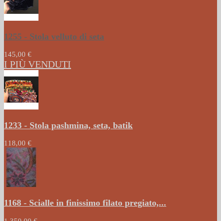
1255 - Stola velluto di seta
145,00 €
I PIÙ VENDUTI
1233 - Stola pashmina, seta, batik
118,00 €
1168 - Scialle in finissimo filato pregiato,...
1.350,00 €