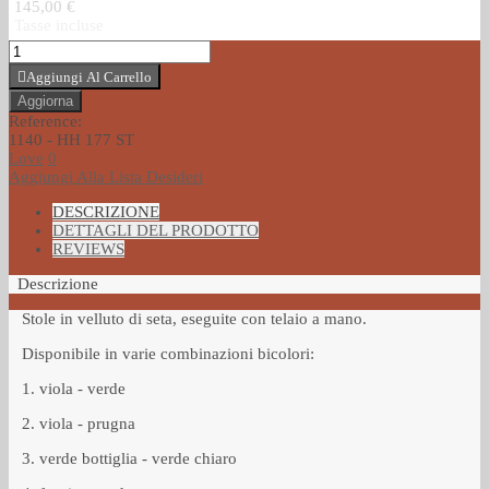
145,00 €
Tasse incluse
Aggiungi Al Carrello
Reference:
1140 - HH 177 ST
Love
0
Aggiungi Alla Lista Desideri
DESCRIZIONE
DETTAGLI DEL PRODOTTO
REVIEWS
Descrizione
Stole in velluto di seta, eseguite con telaio a mano.
Disponibile in varie combinazioni bicolori:
1. viola - verde
2. viola - prugna
3. verde bottiglia - verde chiaro