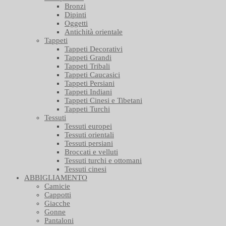
Bronzi
Dipinti
Oggetti
Antichità orientale
Tappeti
Tappeti Decorativi
Tappeti Grandi
Tappeti Tribali
Tappeti Caucasici
Tappeti Persiani
Tappeti Indiani
Tappeti Cinesi e Tibetani
Tappeti Turchi
Tessuti
Tessuti europei
Tessuti orientali
Tessuti persiani
Broccati e velluti
Tessuti turchi e ottomani
Tessuti cinesi
ABBIGLIAMENTO
Camicie
Cappotti
Giacche
Gonne
Pantaloni