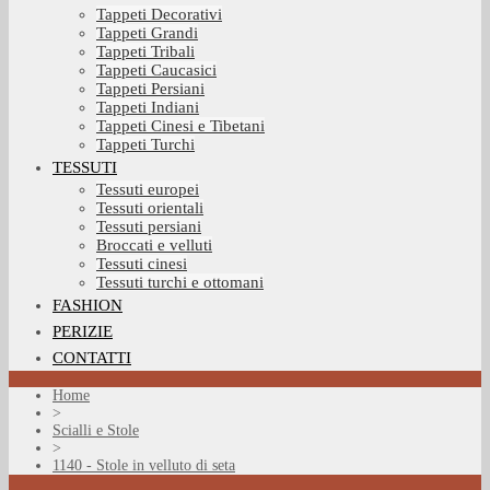
Tappeti Decorativi
Tappeti Grandi
Tappeti Tribali
Tappeti Caucasici
Tappeti Persiani
Tappeti Indiani
Tappeti Cinesi e Tibetani
Tappeti Turchi
TESSUTI
Tessuti europei
Tessuti orientali
Tessuti persiani
Broccati e velluti
Tessuti cinesi
Tessuti turchi e ottomani
FASHION
PERIZIE
CONTATTI
Home
>
Scialli e Stole
>
1140 - Stole in velluto di seta