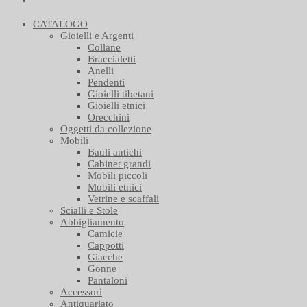
CATALOGO
Gioielli e Argenti
Collane
Braccialetti
Anelli
Pendenti
Gioielli tibetani
Gioielli etnici
Orecchini
Oggetti da collezione
Mobili
Bauli antichi
Cabinet grandi
Mobili piccoli
Mobili etnici
Vetrine e scaffali
Scialli e Stole
Abbigliamento
Camicie
Cappotti
Giacche
Gonne
Pantaloni
Accessori
Antiquariato