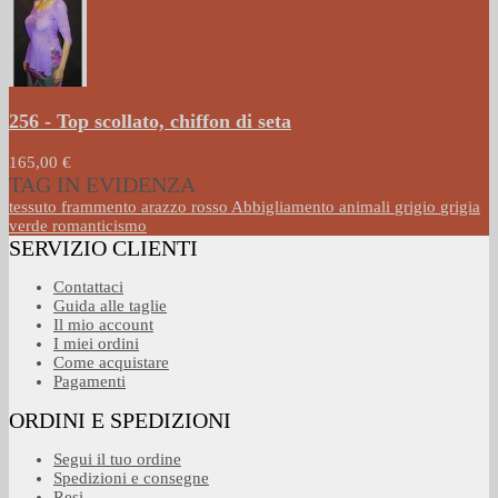
256 - Top scollato, chiffon di seta
165,00 €
TAG IN EVIDENZA
tessuto
frammento
arazzo
rosso
Abbigliamento
animali
grigio
grigia
verde
romanticismo
SERVIZIO CLIENTI
Contattaci
Guida alle taglie
Il mio account
I miei ordini
Come acquistare
Pagamenti
ORDINI E SPEDIZIONI
Segui il tuo ordine
Spedizioni e consegne
Resi