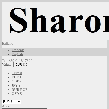
Italiano
Français
English
Tel. +39 0118178204
Valuta:
EUR €

CNY ¥
EUR €
GBP £
JPY ¥
RUB RUB
USD $
Accedi