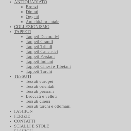
ANTIQUARIATO
Bronzi
Dipinti
Oggetti
Antichità orientale
COLLEZIONISMO
TAPPETI
Tappeti Decorativi
Tappeti Grandi
Tappeti Tribali
Tappeti Caucasici
Tappeti Persiani
Tappeti Indiani
Tappeti Cinesi e Tibetani
Tappeti Turchi
TESSUTI
Tessuti europei
Tessuti orientali
Tessuti persiani
Broccati e velluti
Tessuti cinesi
Tessuti turchi e ottomani
FASHION
PERIZIE
CONTATTI
SCIALLI E STOLE
FASHION