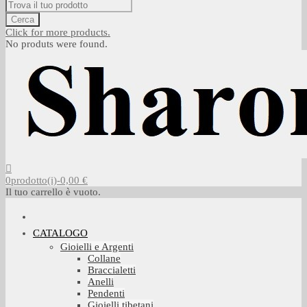
Cerca
Click for more products.
No produts were found.
0
prodotto(i)
-
0,00 €
Il tuo carrello è vuoto.
CATALOGO
Gioielli e Argenti
Collane
Braccialetti
Anelli
Pendenti
Gioielli tibetani