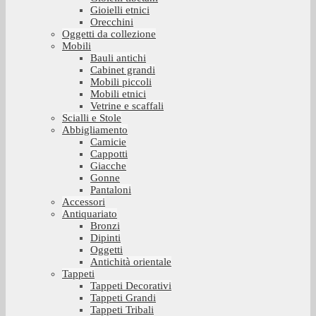
Gioielli etnici
Orecchini
Oggetti da collezione
Mobili
Bauli antichi
Cabinet grandi
Mobili piccoli
Mobili etnici
Vetrine e scaffali
Scialli e Stole
Abbigliamento
Camicie
Cappotti
Giacche
Gonne
Pantaloni
Accessori
Antiquariato
Bronzi
Dipinti
Oggetti
Antichità orientale
Tappeti
Tappeti Decorativi
Tappeti Grandi
Tappeti Tribali