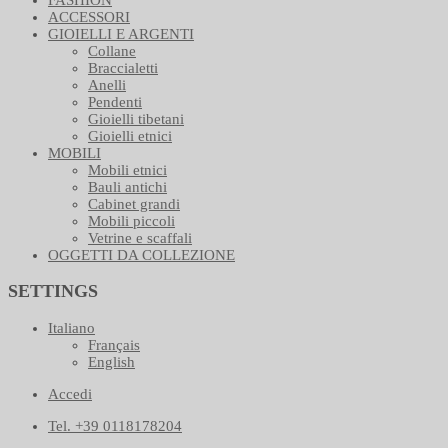
ACCESSORI
GIOIELLI E ARGENTI
Collane
Braccialetti
Anelli
Pendenti
Gioielli tibetani
Gioielli etnici
MOBILI
Mobili etnici
Bauli antichi
Cabinet grandi
Mobili piccoli
Vetrine e scaffali
OGGETTI DA COLLEZIONE
SETTINGS
Italiano
Français
English
Accedi
Tel. +39 0118178204