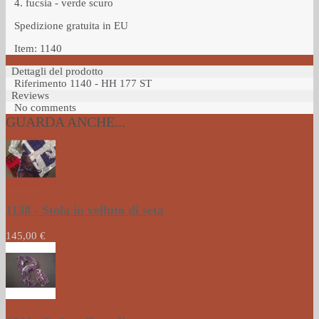
4. fucsia - verde scuro
Spedizione gratuita in EU
Item: 1140
Dettagli del prodotto
Riferimento
1140 - HH 177 ST
Reviews
No comments
GUARDA ANCHE...
1138 - Stola in velluto di seta
145,00 €