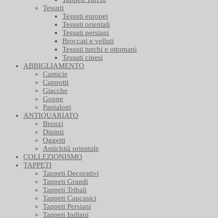
Tessuti
Tessuti europei
Tessuti orientali
Tessuti persiani
Broccati e velluti
Tessuti turchi e ottomani
Tessuti cinesi
ABBIGLIAMENTO
Camicie
Cappotti
Giacche
Gonne
Pantaloni
ANTIQUARIATO
Bronzi
Dipinti
Oggetti
Antichità orientale
COLLEZIONISMO
TAPPETI
Tappeti Decorativi
Tappeti Grandi
Tappeti Tribali
Tappeti Caucasici
Tappeti Persiani
Tappeti Indiani