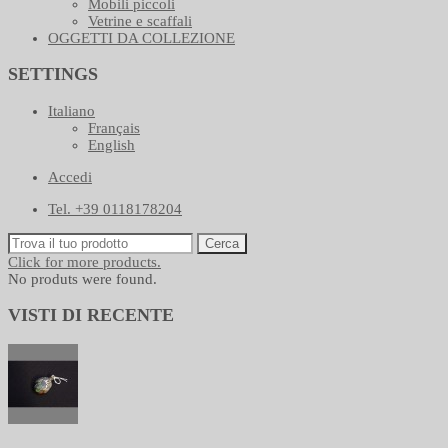
Mobili piccoli
Vetrine e scaffali
OGGETTI DA COLLEZIONE
SETTINGS
Italiano
Français
English
Accedi
Tel. +39 0118178204
Cerca
Click for more products.
No produts were found.
VISTI DI RECENTE