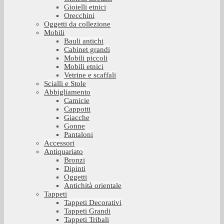
Gioielli etnici
Orecchini
Oggetti da collezione
Mobili
Bauli antichi
Cabinet grandi
Mobili piccoli
Mobili etnici
Vetrine e scaffali
Scialli e Stole
Abbigliamento
Camicie
Cappotti
Giacche
Gonne
Pantaloni
Accessori
Antiquariato
Bronzi
Dipinti
Oggetti
Antichità orientale
Tappeti
Tappeti Decorativi
Tappeti Grandi
Tappeti Tribali