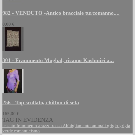
982 - VENDUTO -Antico bracciale turcomanno,...
0,00 €
301 - Frammento Mughal, ricamo Kashmiri a...
256 - Top scollato, chiffon di seta
165,00 €
TAG IN EVIDENZA
tessuto
frammento
arazzo
rosso
Abbigliamento
animali
grigio
grigia
verde
romanticismo