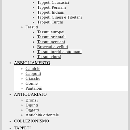
Tappeti Caucasici
Tappeti Persiani
Tappeti Indiani
Tappeti Cinesi e Tibetani
Tappeti Turchi
Tessuti
Tessuti europei
Tessuti orientali
Tessuti persiani
Broccati e velluti
Tessuti turchi e ottomani
Tessuti cinesi
ABBIGLIAMENTO
Camicie
Cappotti
Giacche
Gonne
Pantaloni
ANTIQUARIATO
Bronzi
Dipinti
Oggetti
Antichità orientale
COLLEZIONISMO
TAPPETI