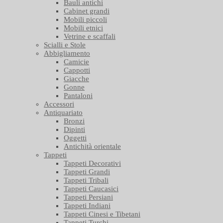
Bauli antichi
Cabinet grandi
Mobili piccoli
Mobili etnici
Vetrine e scaffali
Scialli e Stole
Abbigliamento
Camicie
Cappotti
Giacche
Gonne
Pantaloni
Accessori
Antiquariato
Bronzi
Dipinti
Oggetti
Antichità orientale
Tappeti
Tappeti Decorativi
Tappeti Grandi
Tappeti Tribali
Tappeti Caucasici
Tappeti Persiani
Tappeti Indiani
Tappeti Cinesi e Tibetani
Tappeti Turchi