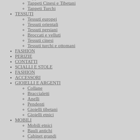
Tappeti Cinesi e Tibetani
Tappeti Turchi
TESSUTI
Tessuti europei
Tessuti orientali
Tessuti persiani
Broccati e velluti
Tessuti cinesi
Tessuti turchi e ottomani
FASHION
PERIZIE
CONTATTI
SCIALLI E STOLE
FASHION
ACCESSORI
GIOIELLI E ARGENTI
Collane
Braccialetti
Anelli
Pendenti
Gioielli tibetani
Gioielli etnici
MOBILI
Mobili etnici
Bauli antichi
Cabinet grandi