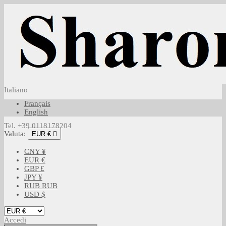
Italiano
Français
English
Tel. +39 0118178204
Valuta:
EUR €

CNY ¥
EUR €
GBP £
JPY ¥
RUB RUB
USD $
Accedi