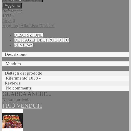
Reference:
1038 -
Love
0
Aggiungi Alla Lista Desideri
DESCRIZIONE
DETTAGLI DEL PRODOTTO
REVIEWS
Descrizione
Venduto
Dettagli del prodotto
Riferimento
1038 -
Reviews
No comments
GUARDA ANCHE...
Nessun articolo
I PIÙ VENDUTI