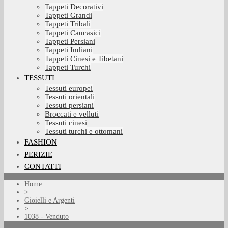
Tappeti Decorativi
Tappeti Grandi
Tappeti Tribali
Tappeti Caucasici
Tappeti Persiani
Tappeti Indiani
Tappeti Cinesi e Tibetani
Tappeti Turchi
TESSUTI
Tessuti europei
Tessuti orientali
Tessuti persiani
Broccati e velluti
Tessuti cinesi
Tessuti turchi e ottomani
FASHION
PERIZIE
CONTATTI
Home
>
Gioielli e Argenti
>
1038 - Venduto