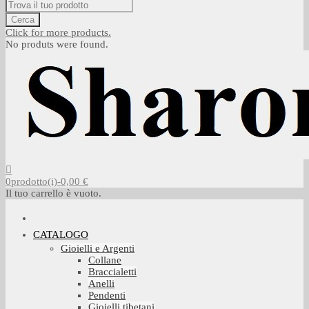
Cerca
Click for more products.
No produts were found.
0
prodotto(i)
-
0,00 €
Il tuo carrello è vuoto.
CATALOGO
Gioielli e Argenti
Collane
Braccialetti
Anelli
Pendenti
Gioielli tibetani