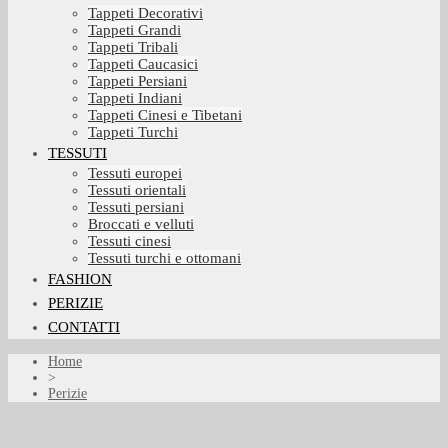
Tappeti Decorativi
Tappeti Grandi
Tappeti Tribali
Tappeti Caucasici
Tappeti Persiani
Tappeti Indiani
Tappeti Cinesi e Tibetani
Tappeti Turchi
TESSUTI
Tessuti europei
Tessuti orientali
Tessuti persiani
Broccati e velluti
Tessuti cinesi
Tessuti turchi e ottomani
FASHION
PERIZIE
CONTATTI
Home
>
Perizie