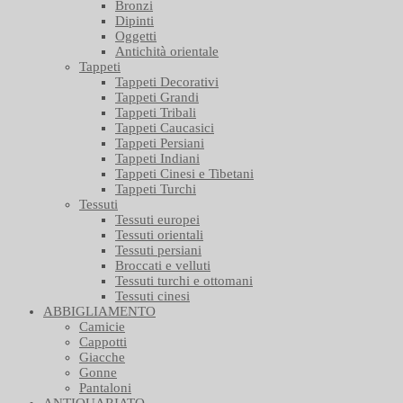
Bronzi
Dipinti
Oggetti
Antichità orientale
Tappeti
Tappeti Decorativi
Tappeti Grandi
Tappeti Tribali
Tappeti Caucasici
Tappeti Persiani
Tappeti Indiani
Tappeti Cinesi e Tibetani
Tappeti Turchi
Tessuti
Tessuti europei
Tessuti orientali
Tessuti persiani
Broccati e velluti
Tessuti turchi e ottomani
Tessuti cinesi
ABBIGLIAMENTO
Camicie
Cappotti
Giacche
Gonne
Pantaloni
ANTIQUARIATO