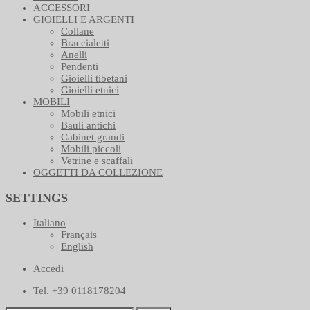
ACCESSORI
GIOIELLI E ARGENTI
Collane
Braccialetti
Anelli
Pendenti
Gioielli tibetani
Gioielli etnici
MOBILI
Mobili etnici
Bauli antichi
Cabinet grandi
Mobili piccoli
Vetrine e scaffali
OGGETTI DA COLLEZIONE
SETTINGS
Italiano
Français
English
Accedi
Tel. +39 0118178204