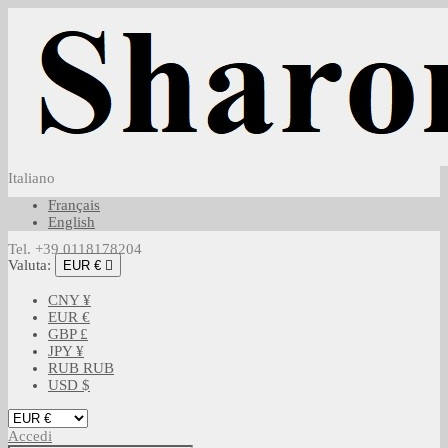
Italiano
Français
English
Tel. +39 0118178204
Valuta:
EUR €

CNY ¥
EUR €
GBP £
JPY ¥
RUB RUB
USD $
Accedi