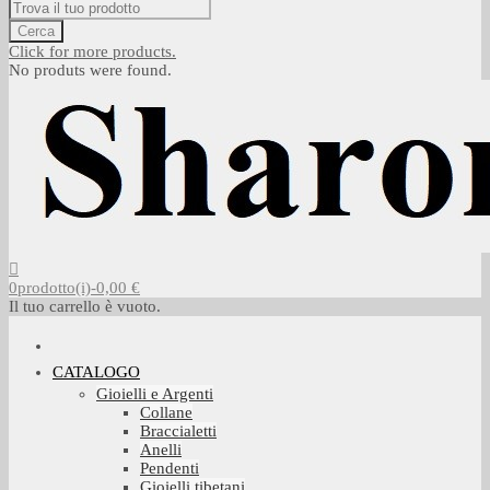
Cerca
Click for more products.
No produts were found.
0
prodotto(i)
-
0,00 €
Il tuo carrello è vuoto.
CATALOGO
Gioielli e Argenti
Collane
Braccialetti
Anelli
Pendenti
Gioielli tibetani