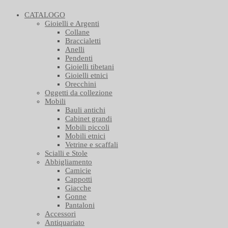
CATALOGO
Gioielli e Argenti
Collane
Braccialetti
Anelli
Pendenti
Gioielli tibetani
Gioielli etnici
Orecchini
Oggetti da collezione
Mobili
Bauli antichi
Cabinet grandi
Mobili piccoli
Mobili etnici
Vetrine e scaffali
Scialli e Stole
Abbigliamento
Camicie
Cappotti
Giacche
Gonne
Pantaloni
Accessori
Antiquariato