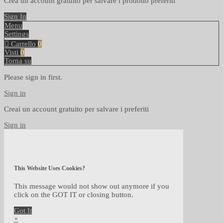
Crea un account gratuito per salvare i prodotto preferiti
Sign In
Menu
Settings
Carrello
0
Visti
0
Torna su
Please sign in first.
Sign in
Creai un account gratuito per salvare i preferiti
Sign in
This Website Uses Cookies?
This message would not show out anymore if you
click on the GOT IT or closing button.
Got It
×