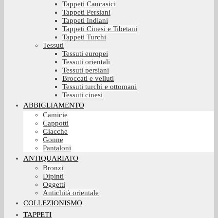
Tappeti Caucasici
Tappeti Persiani
Tappeti Indiani
Tappeti Cinesi e Tibetani
Tappeti Turchi
Tessuti
Tessuti europei
Tessuti orientali
Tessuti persiani
Broccati e velluti
Tessuti turchi e ottomani
Tessuti cinesi
ABBIGLIAMENTO
Camicie
Cappotti
Giacche
Gonne
Pantaloni
ANTIQUARIATO
Bronzi
Dipinti
Oggetti
Antichità orientale
COLLEZIONISMO
TAPPETI