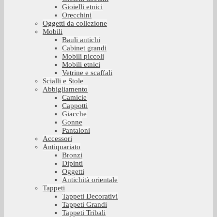
Gioielli etnici
Orecchini
Oggetti da collezione
Mobili
Bauli antichi
Cabinet grandi
Mobili piccoli
Mobili etnici
Vetrine e scaffali
Scialli e Stole
Abbigliamento
Camicie
Cappotti
Giacche
Gonne
Pantaloni
Accessori
Antiquariato
Bronzi
Dipinti
Oggetti
Antichità orientale
Tappeti
Tappeti Decorativi
Tappeti Grandi
Tappeti Tribali