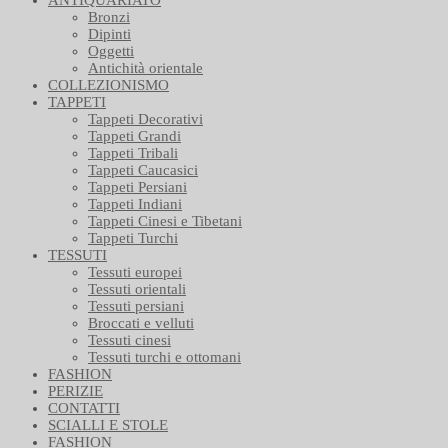
Bronzi
Dipinti
Oggetti
Antichità orientale
COLLEZIONISMO
TAPPETI
Tappeti Decorativi
Tappeti Grandi
Tappeti Tribali
Tappeti Caucasici
Tappeti Persiani
Tappeti Indiani
Tappeti Cinesi e Tibetani
Tappeti Turchi
TESSUTI
Tessuti europei
Tessuti orientali
Tessuti persiani
Broccati e velluti
Tessuti cinesi
Tessuti turchi e ottomani
FASHION
PERIZIE
CONTATTI
SCIALLI E STOLE
FASHION