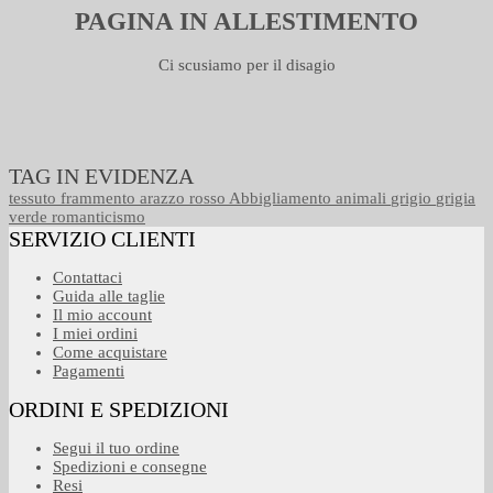
PAGINA IN ALLESTIMENTO
Ci scusiamo per il disagio
TAG IN EVIDENZA
tessuto
frammento
arazzo
rosso
Abbigliamento
animali
grigio
grigia
verde
romanticismo
SERVIZIO CLIENTI
Contattaci
Guida alle taglie
Il mio account
I miei ordini
Come acquistare
Pagamenti
ORDINI E SPEDIZIONI
Segui il tuo ordine
Spedizioni e consegne
Resi