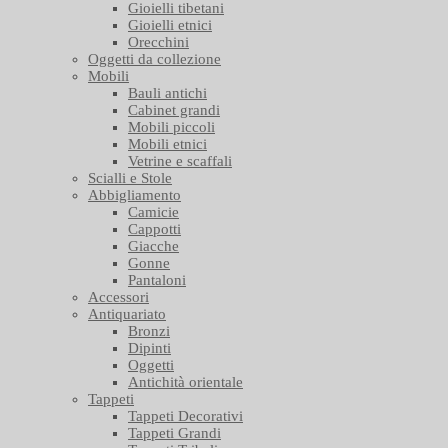
Gioielli tibetani
Gioielli etnici
Orecchini
Oggetti da collezione
Mobili
Bauli antichi
Cabinet grandi
Mobili piccoli
Mobili etnici
Vetrine e scaffali
Scialli e Stole
Abbigliamento
Camicie
Cappotti
Giacche
Gonne
Pantaloni
Accessori
Antiquariato
Bronzi
Dipinti
Oggetti
Antichità orientale
Tappeti
Tappeti Decorativi
Tappeti Grandi