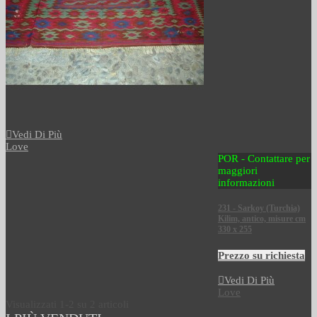
Vedi Di Più
Love
POR - Contattare per
maggiori
informazioni
231 - Sarkoy (Turchia)
Kilim, antico, misure cm
330 x 255
Prezzo su richiesta
Vedi Di Più
Love
Visualizzati
1
-2 su 2 articoli