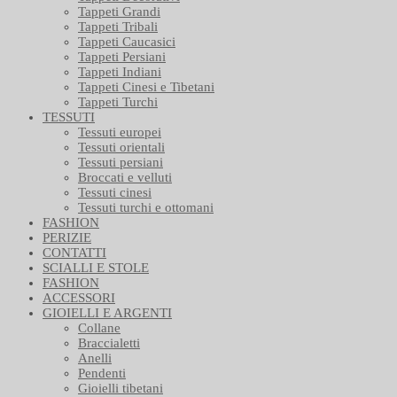
Tappeti Grandi
Tappeti Tribali
Tappeti Caucasici
Tappeti Persiani
Tappeti Indiani
Tappeti Cinesi e Tibetani
Tappeti Turchi
TESSUTI
Tessuti europei
Tessuti orientali
Tessuti persiani
Broccati e velluti
Tessuti cinesi
Tessuti turchi e ottomani
FASHION
PERIZIE
CONTATTI
SCIALLI E STOLE
FASHION
ACCESSORI
GIOIELLI E ARGENTI
Collane
Braccialetti
Anelli
Pendenti
Gioielli tibetani