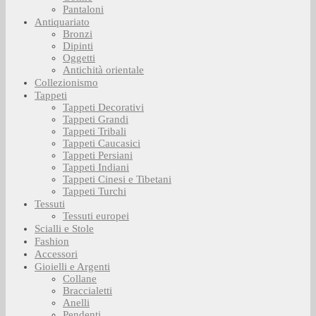
Pantaloni
Antiquariato
Bronzi
Dipinti
Oggetti
Antichità orientale
Collezionismo
Tappeti
Tappeti Decorativi
Tappeti Grandi
Tappeti Tribali
Tappeti Caucasici
Tappeti Persiani
Tappeti Indiani
Tappeti Cinesi e Tibetani
Tappeti Turchi
Tessuti
Tessuti europei
Scialli e Stole
Fashion
Accessori
Gioielli e Argenti
Collane
Braccialetti
Anelli
Pendenti