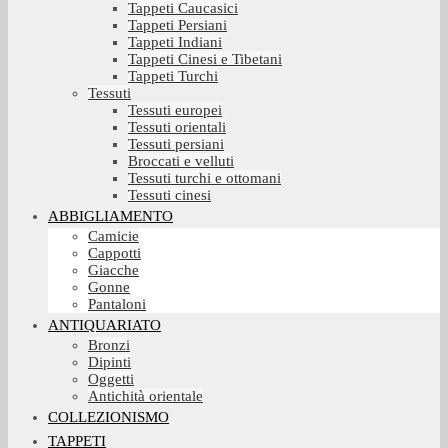
Tappeti Caucasici
Tappeti Persiani
Tappeti Indiani
Tappeti Cinesi e Tibetani
Tappeti Turchi
Tessuti
Tessuti europei
Tessuti orientali
Tessuti persiani
Broccati e velluti
Tessuti turchi e ottomani
Tessuti cinesi
ABBIGLIAMENTO
Camicie
Cappotti
Giacche
Gonne
Pantaloni
ANTIQUARIATO
Bronzi
Dipinti
Oggetti
Antichità orientale
COLLEZIONISMO
TAPPETI