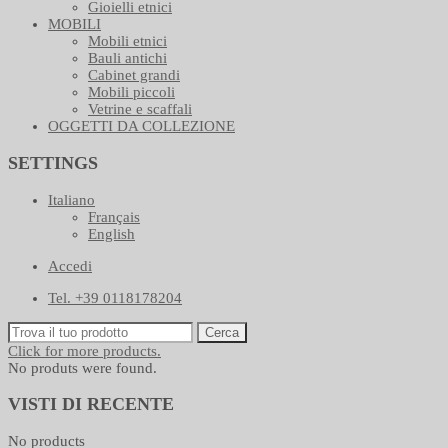
Gioielli etnici
MOBILI
Mobili etnici
Bauli antichi
Cabinet grandi
Mobili piccoli
Vetrine e scaffali
OGGETTI DA COLLEZIONE
SETTINGS
Italiano
Français
English
Accedi
Tel. +39 0118178204
Cerca
Click for more products.
No produts were found.
VISTI DI RECENTE
No products