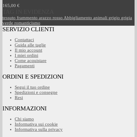
165,00 €
TAG IN EVIDENZA
tessuto
frammento
arazzo
rosso
Abbigliamento
animali
grigio
grigia
verde
romanticismo
SERVIZIO CLIENTI
Contattaci
Guida alle taglie
Il mio account
I miei ordini
Come acquistare
Pagamenti
ORDINI E SPEDIZIONI
Segui il tuo ordine
Spedizioni e consegne
Resi
INFORMAZIONI
Chi siamo
Informativa sui cookie
Informativa sulla privacy