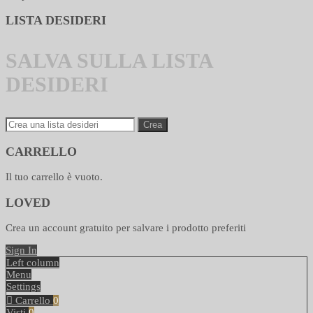
LISTA DESIDERI
SALVA SULLA LISTA
DESIDERI
Crea
CARRELLO
Il tuo carrello è vuoto.
LOVED
Crea un account gratuito per salvare i prodotto preferiti
Sign In
Left column
Menu
Settings
Carrello
0
Visti
0