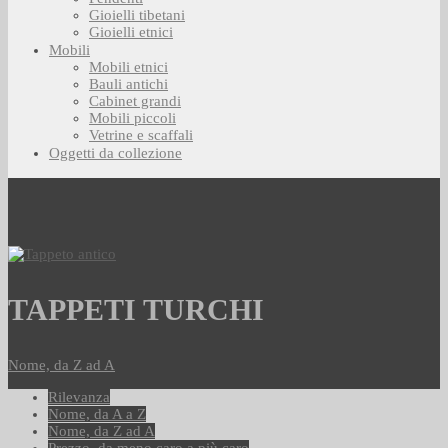
Gioielli tibetani
Gioielli etnici
Mobili
Mobili etnici
Bauli antichi
Cabinet grandi
Mobili piccoli
Vetrine e scaffali
Oggetti da collezione
TAPPETI TURCHI
Nome, da Z ad A
Rilevanza
Nome, da A a Z
Nome, da Z ad A