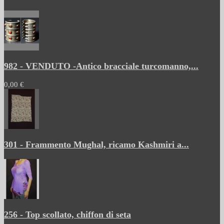
982 - VENDUTO -Antico bracciale turcomanno,...
0,00 €
301 - Frammento Mughal, ricamo Kashmiri a...
256 - Top scollato, chiffon di seta