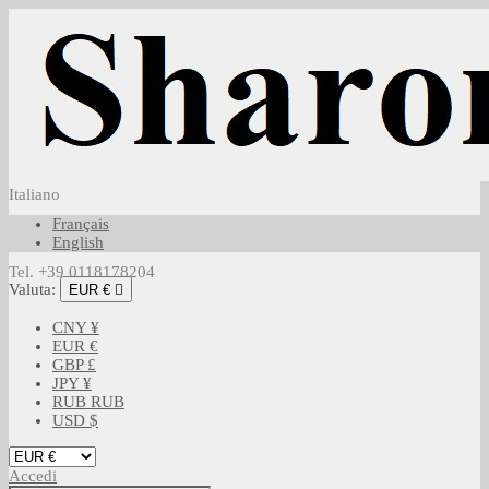
Italiano
Français
English
Tel. +39 0118178204
Valuta:
EUR €

CNY ¥
EUR €
GBP £
JPY ¥
RUB RUB
USD $
Accedi