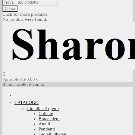
Cerca
Click for more products.
No produts were found.
0
prodotto(i)
-
0,00 €
Il tuo carrello è vuoto.
CATALOGO
Gioielli e Argenti
Collane
Braccialetti
Anelli
Pendenti
Gioielli tibetani