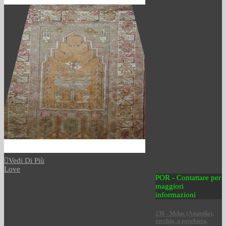
Vedi Di Più
Love
POR - Contattare per
maggiori
informazioni
236 - Melas (Anatolia),
vecchio, a preghiera,