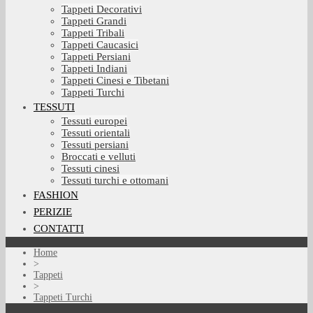
Tappeti Decorativi
Tappeti Grandi
Tappeti Tribali
Tappeti Caucasici
Tappeti Persiani
Tappeti Indiani
Tappeti Cinesi e Tibetani
Tappeti Turchi
TESSUTI
Tessuti europei
Tessuti orientali
Tessuti persiani
Broccati e velluti
Tessuti cinesi
Tessuti turchi e ottomani
FASHION
PERIZIE
CONTATTI
Home
>
Tappeti
>
Tappeti Turchi