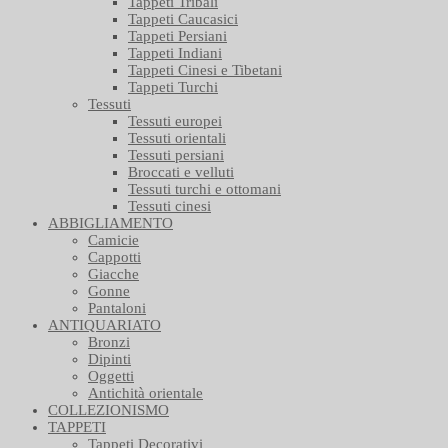
Tappeti Tribali
Tappeti Caucasici
Tappeti Persiani
Tappeti Indiani
Tappeti Cinesi e Tibetani
Tappeti Turchi
Tessuti
Tessuti europei
Tessuti orientali
Tessuti persiani
Broccati e velluti
Tessuti turchi e ottomani
Tessuti cinesi
ABBIGLIAMENTO
Camicie
Cappotti
Giacche
Gonne
Pantaloni
ANTIQUARIATO
Bronzi
Dipinti
Oggetti
Antichità orientale
COLLEZIONISMO
TAPPETI
Tappeti Decorativi