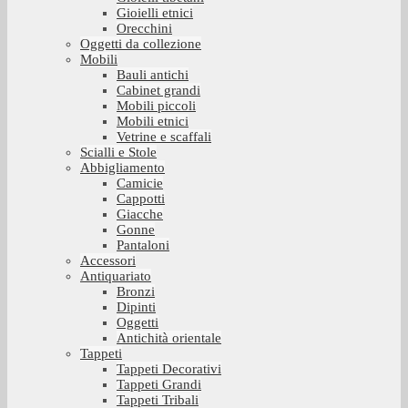
Gioielli etnici
Orecchini
Oggetti da collezione
Mobili
Bauli antichi
Cabinet grandi
Mobili piccoli
Mobili etnici
Vetrine e scaffali
Scialli e Stole
Abbigliamento
Camicie
Cappotti
Giacche
Gonne
Pantaloni
Accessori
Antiquariato
Bronzi
Dipinti
Oggetti
Antichità orientale
Tappeti
Tappeti Decorativi
Tappeti Grandi
Tappeti Tribali