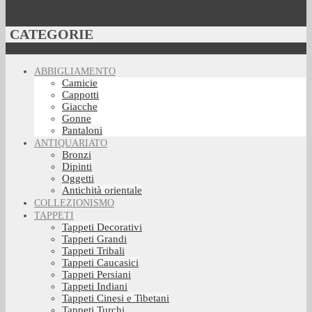
CATEGORIE
ABBIGLIAMENTO
Camicie
Cappotti
Giacche
Gonne
Pantaloni
ANTIQUARIATO
Bronzi
Dipinti
Oggetti
Antichità orientale
COLLEZIONISMO
TAPPETI
Tappeti Decorativi
Tappeti Grandi
Tappeti Tribali
Tappeti Caucasici
Tappeti Persiani
Tappeti Indiani
Tappeti Cinesi e Tibetani
Tappeti Turchi