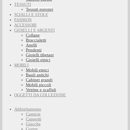
TESSUTI
Tessuti europei
SCIALLI E STOLE
FASHION
ACCESSORI
GIOIELLI E ARGENTI
Collane
Braccialetti
Anelli
Pendenti
Gioielli tibetani
Gioielli etnici
MOBILI
Mobili etnici
Bauli antichi
Cabinet grandi
Mobili piccoli
Vetrine e scaffali
OGGETTI DA COLLEZIONE
Abbigliamento
Camicie
Cappotti
Giacche
Gonne