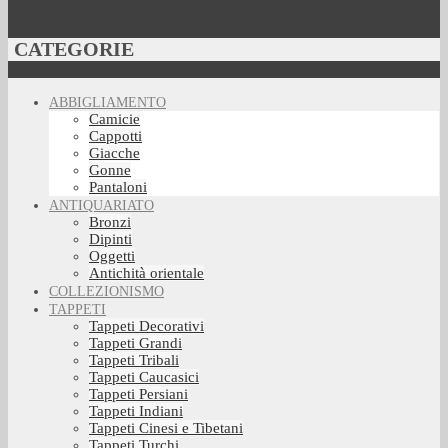
CATEGORIE
ABBIGLIAMENTO
Camicie
Cappotti
Giacche
Gonne
Pantaloni
ANTIQUARIATO
Bronzi
Dipinti
Oggetti
Antichità orientale
COLLEZIONISMO
TAPPETI
Tappeti Decorativi
Tappeti Grandi
Tappeti Tribali
Tappeti Caucasici
Tappeti Persiani
Tappeti Indiani
Tappeti Cinesi e Tibetani
Tappeti Turchi