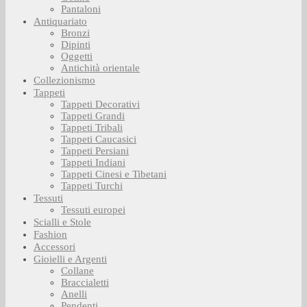
Pantaloni
Antiquariato
Bronzi
Dipinti
Oggetti
Antichità orientale
Collezionismo
Tappeti
Tappeti Decorativi
Tappeti Grandi
Tappeti Tribali
Tappeti Caucasici
Tappeti Persiani
Tappeti Indiani
Tappeti Cinesi e Tibetani
Tappeti Turchi
Tessuti
Tessuti europei
Scialli e Stole
Fashion
Accessori
Gioielli e Argenti
Collane
Braccialetti
Anelli
Pendenti