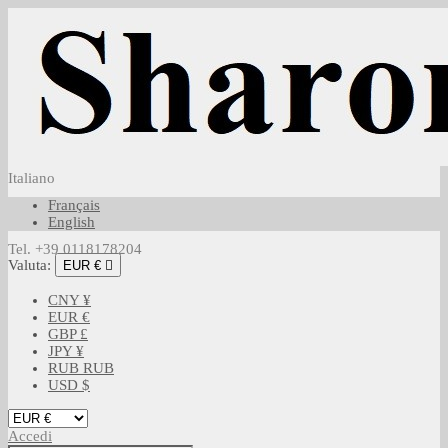
Italiano
Français
English
Tel. +39 0118178204
Valuta:
EUR €

CNY ¥
EUR €
GBP £
JPY ¥
RUB RUB
USD $
Accedi