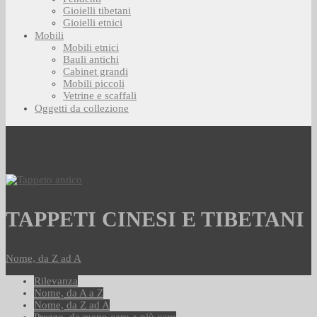
Gioielli tibetani
Gioielli etnici
Mobili
Mobili etnici
Bauli antichi
Cabinet grandi
Mobili piccoli
Vetrine e scaffali
Oggetti da collezione
TAPPETI CINESI E TIBETANI
Nome, da Z ad A
Rilevanza
Nome, da A a Z
Nome, da Z ad A