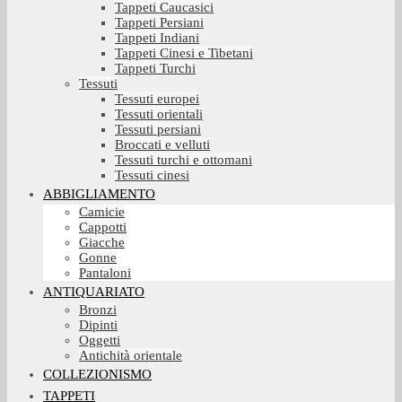
Tappeti Caucasici
Tappeti Persiani
Tappeti Indiani
Tappeti Cinesi e Tibetani
Tappeti Turchi
Tessuti
Tessuti europei
Tessuti orientali
Tessuti persiani
Broccati e velluti
Tessuti turchi e ottomani
Tessuti cinesi
ABBIGLIAMENTO
Camicie
Cappotti
Giacche
Gonne
Pantaloni
ANTIQUARIATO
Bronzi
Dipinti
Oggetti
Antichità orientale
COLLEZIONISMO
TAPPETI