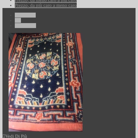
Prezzo, da meno caro a più caro
Prezzo, da più caro a meno caro
Precedente
1/1
Successivo
Vedi Di Più