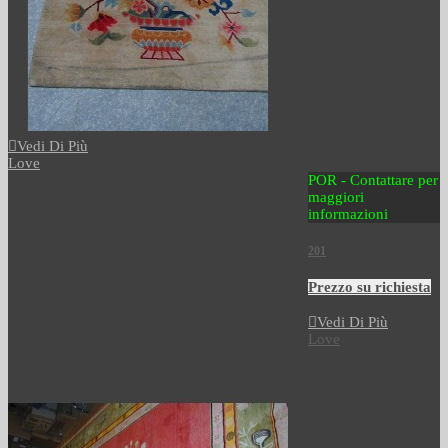
Vedi Di Più
Love
POR - Contattare per
maggiori
informazioni
201
Prezzo su richiesta
Vedi Di Più
Love