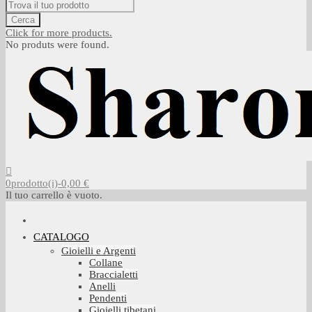
Cerca
Click for more products.
No produts were found.
0
prodotto(i)
-
0,00 €
Il tuo carrello è vuoto.
CATALOGO
Gioielli e Argenti
Collane
Braccialetti
Anelli
Pendenti
Gioielli tibetani