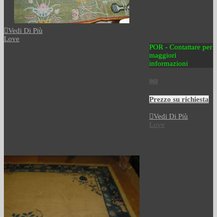
Vedi Di Più
Love
POR - Contattare per
maggiori
informazioni
068
Prezzo su richiesta
Vedi Di Più
Love