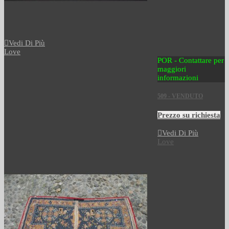
Vedi Di Più
Love
POR - Contattare per
maggiori
informazioni
509 - VENDUTO
Prezzo su richiesta
Vedi Di Più
Love