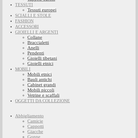
TESSUTI
Tessuti europei
SCIALLI E STOLE
FASHION
ACCESSORI
GIOIELLI E ARGENTI
Collane
Braccialetti
Anelli
Pendenti
Gioielli tibetani
Gioielli etnici
MOBILI
Mobili etnici
Bauli antichi
Cabinet grandi
Mobili piccoli
Vetrine e scaffali
OGGETTI DA COLLEZIONE
Abbigliamento
Camicie
Cappotti
Giacche
Gonne