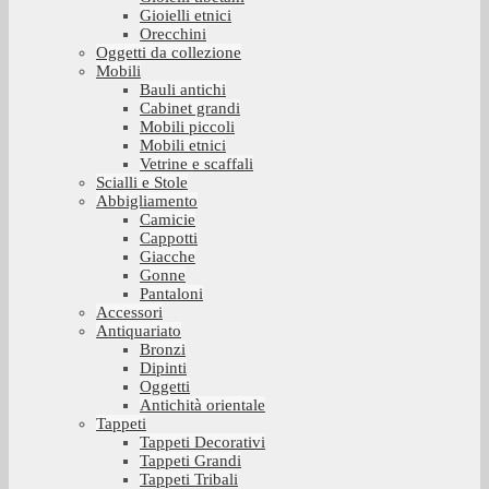
Gioielli etnici
Orecchini
Oggetti da collezione
Mobili
Bauli antichi
Cabinet grandi
Mobili piccoli
Mobili etnici
Vetrine e scaffali
Scialli e Stole
Abbigliamento
Camicie
Cappotti
Giacche
Gonne
Pantaloni
Accessori
Antiquariato
Bronzi
Dipinti
Oggetti
Antichità orientale
Tappeti
Tappeti Decorativi
Tappeti Grandi
Tappeti Tribali