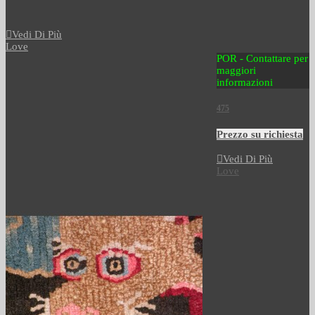
Vedi Di Più
Love
POR - Contattare per
maggiori
informazioni
475
Prezzo su richiesta
Vedi Di Più
Love