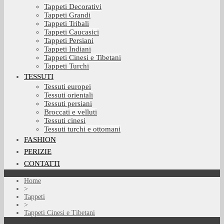
Tappeti Decorativi
Tappeti Grandi
Tappeti Tribali
Tappeti Caucasici
Tappeti Persiani
Tappeti Indiani
Tappeti Cinesi e Tibetani
Tappeti Turchi
TESSUTI
Tessuti europei
Tessuti orientali
Tessuti persiani
Broccati e velluti
Tessuti cinesi
Tessuti turchi e ottomani
FASHION
PERIZIE
CONTATTI
Home
>
Tappeti
>
Tappeti Cinesi e Tibetani