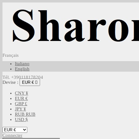
Français
Italiano
English
Tél. +390118178204
Devise :
EUR €

CNY ¥
EUR €
GBP £
JPY ¥
RUB RUB
USD $
Connecter