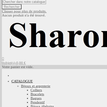
Rechercher
Cliquer pour plus de produits.
Aucun produit n'a été trouvé.
0
objet(s)
-
0,00 €
Votre panier est vide.
CATALOGUE
Bijoux et argenterie
Colliers
Bracelets
Bagues
Pendentif
Bijoux tibétains