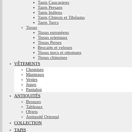
Tapis Caucasiens
Tapis Persans
Tapis Indiens
Tapis Chinois et Tibétains
Tapis Turcs
Tissus
Tissus européens
Tissus orientaux
Tissus Perses
Brocarts et velours
Tissus turcs et ottomans
Tissus chinoises
VÊTEMENTS
Chemises
Manteaux
Vestes
Jupes
Pantalon
ANTIQUITÉS
Bronzes
Tableaux
Objets
Antiquité Oriental
COLLECTION
TAPIS