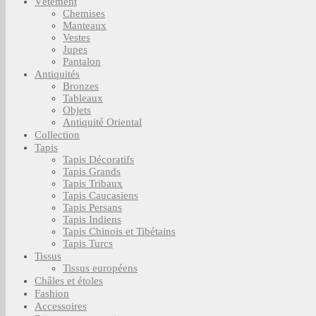
Vêtement
Chemises
Manteaux
Vestes
Jupes
Pantalon
Antiquités
Bronzes
Tableaux
Objets
Antiquité Oriental
Collection
Tapis
Tapis Décoratifs
Tapis Grands
Tapis Tribaux
Tapis Caucasiens
Tapis Persans
Tapis Indiens
Tapis Chinois et Tibétains
Tapis Turcs
Tissus
Tissus européens
Châles et étoles
Fashion
Accessoires