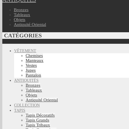
Bronzes
Tableaux
Objets
Antiquité Oriental
CATÉGORIES
VÊTEMENT
Chemises
Manteaux
Vestes
Jupes
Pantalon
ANTIQUITÉS
Bronzes
Tableaux
Objets
Antiquité Oriental
COLLECTION
TAPIS
Tapis Décoratifs
Tapis Grands
Tapis Tribaux