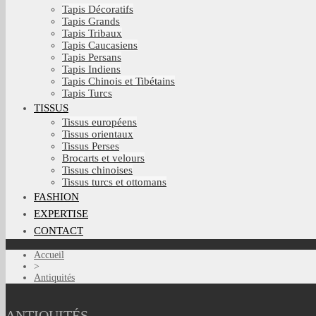
Tapis Décoratifs
Tapis Grands
Tapis Tribaux
Tapis Caucasiens
Tapis Persans
Tapis Indiens
Tapis Chinois et Tibétains
Tapis Turcs
TISSUS
Tissus européens
Tissus orientaux
Tissus Perses
Brocarts et velours
Tissus chinoises
Tissus turcs et ottomans
FASHION
EXPERTISE
CONTACT
Accueil
>
Antiquités
ANTIQUITÉS