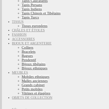
Tapis Caucasiens
Tapis Persans
Tapis Indiens
Tapis Chinois et Tibétains
Tapis Turcs
TISSUS
Tissus européens
CHÂLES ET ÉTOLES
FASHION
ACCESSOIRES
BIJOUX ET ARGENTERIE
Colliers
Bracelets
Bagues
Pendentif
Bijoux tibétains
Bijoux ethniques
MEUBLES
Mobiles ethniques
Malles anciennes
Grands cabinet
Petits mobiles
Vitrines et étagères
OBJETS DE COLLECTION