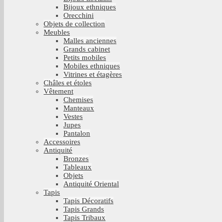
Bijoux ethniques
Orecchini
Objets de collection
Meubles
Malles anciennes
Grands cabinet
Petits mobiles
Mobiles ethniques
Vitrines et étagères
Châles et étoles
Vêtement
Chemises
Manteaux
Vestes
Jupes
Pantalon
Accessoires
Antiquité
Bronzes
Tableaux
Objets
Antiquité Oriental
Tapis
Tapis Décoratifs
Tapis Grands
Tapis Tribaux