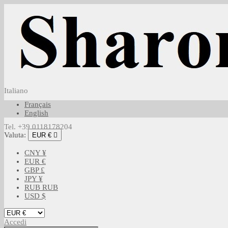
Italiano
Français
English
Tel. +39 0118178204
Valuta:
EUR €

CNY ¥
EUR €
GBP £
JPY ¥
RUB RUB
USD $
Accedi