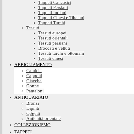
Tappeti Caucasici
Tappeti Persiani
Tappeti Indiani
Tappeti Cinesi e Tibetani
Tappeti Turchi
Tessuti
Tessuti europei
Tessuti orientali
Tessuti persiani
Broccati e velluti
Tessuti turchi e ottomani
Tessuti cinesi
ABBIGLIAMENTO
Camicie
Cappotti
Giacche
Gonne
Pantaloni
ANTIQUARIATO
Bronzi
Dipinti
Oggetti
Antichità orientale
COLLEZIONISMO
TAPPETI