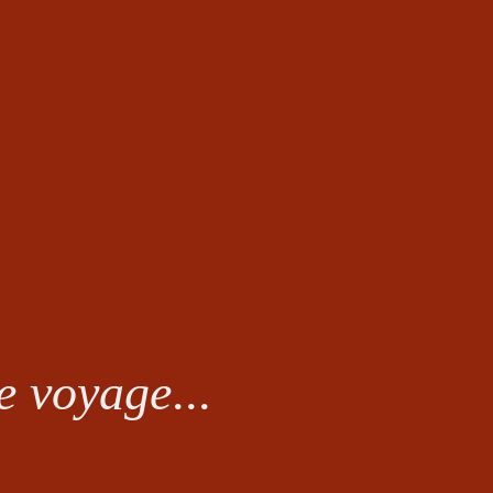
e voyage
...