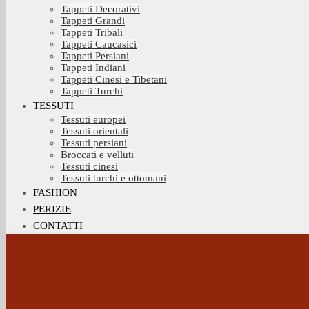
Tappeti Decorativi
Tappeti Grandi
Tappeti Tribali
Tappeti Caucasici
Tappeti Persiani
Tappeti Indiani
Tappeti Cinesi e Tibetani
Tappeti Turchi
TESSUTI
Tessuti europei
Tessuti orientali
Tessuti persiani
Broccati e velluti
Tessuti cinesi
Tessuti turchi e ottomani
FASHION
PERIZIE
CONTATTI