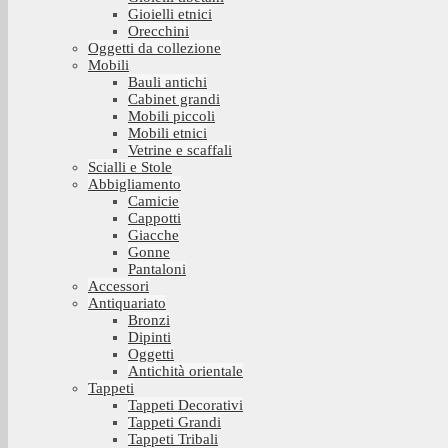
Gioielli etnici
Orecchini
Oggetti da collezione
Mobili
Bauli antichi
Cabinet grandi
Mobili piccoli
Mobili etnici
Vetrine e scaffali
Scialli e Stole
Abbigliamento
Camicie
Cappotti
Giacche
Gonne
Pantaloni
Accessori
Antiquariato
Bronzi
Dipinti
Oggetti
Antichità orientale
Tappeti
Tappeti Decorativi
Tappeti Grandi
Tappeti Tribali