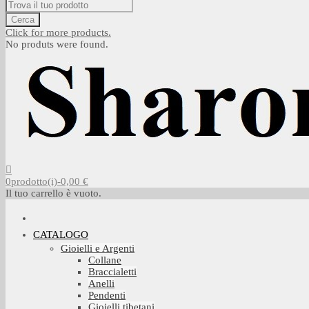
Cerca
Click for more products.
No produts were found.
0
prodotto(i)
-
0,00 €
Il tuo carrello è vuoto.
CATALOGO
Gioielli e Argenti
Collane
Braccialetti
Anelli
Pendenti
Gioielli tibetani